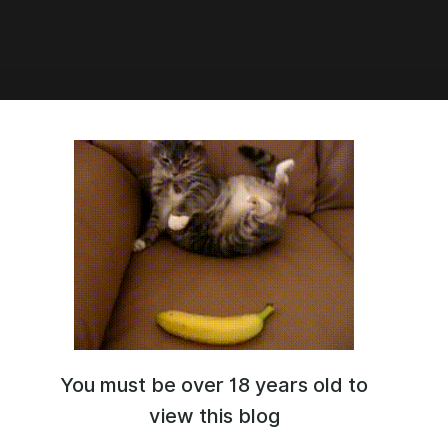
9:15
астические твари: Тайны
лдора (2022)
 доступна и в Телеграме!Ссылки для подписок:
.ly/podvalblin • https://bit.ly/podvalblineuro (зарубежные
You must be over 18 years old to
view this blog