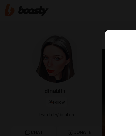
Jan 28 2025 1
Фант
Дамб
📢 Запись
dinablin
https://bit
карты)
Follow
twitch.tv/dinablin
CHAT
DONATE