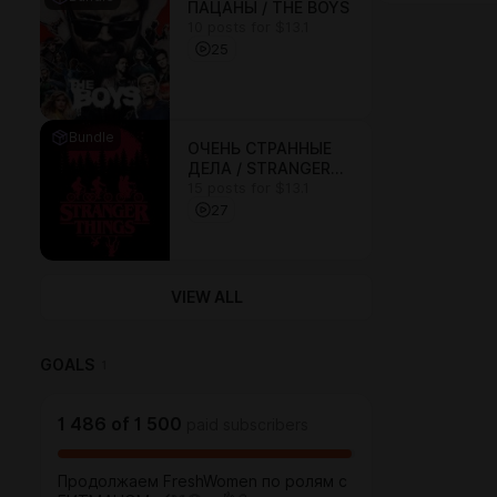
ПАЦАНЫ / THE BOYS
10 posts for $13.1
25
Bundle
ОЧЕНЬ СТРАННЫЕ
ДЕЛА / STRANGER
15 posts for $13.1
THINGS
27
VIEW ALL
GOALS
1
1 486
of
1 500
paid subscribers
Продолжаем FreshWomen по ролям с