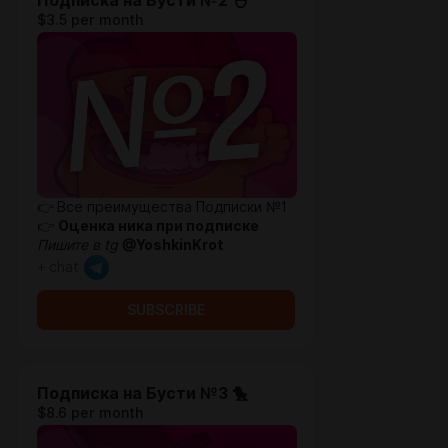
Подписка на Бусти №2 🐣
$3.5 per month
👉
Все преимущества Подписки №1
👉
Оценка ника при подписке
Пишите в tg
@YoshkinKrot
+ chat
SUBSCRIBE
Подписка на Бусти №3 🐤
$8.6 per month