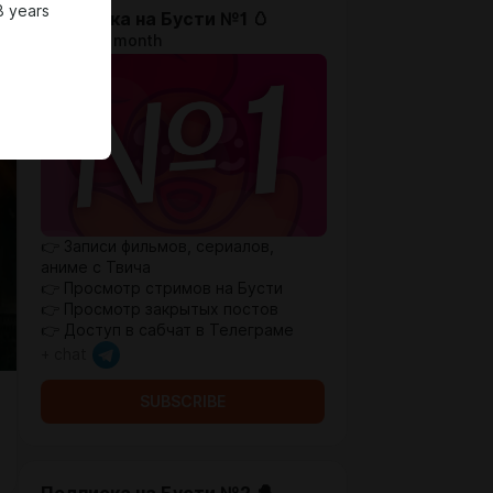
8 years
Подписка на Бусти №1 🥚
$1.71 per month
👉 Записи фильмов, сериалов,
аниме с Твича
👉 Просмотр стримов на Бусти
👉 Просмотр закрытых постов
👉 Доступ в сабчат в Телеграме
+ chat
SUBSCRIBE