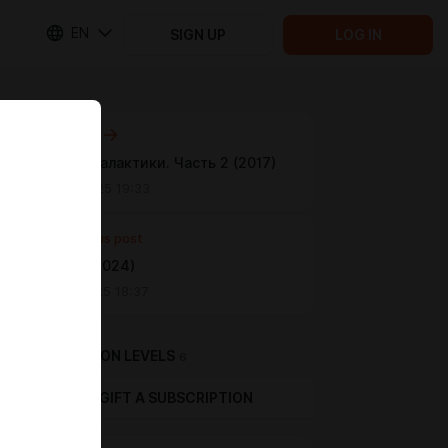
EN
SIGN UP
LOG IN
Next post
Стражи Галактики. Часть 2 (2017)
Jan 28 2025 19:33
Previous post
Еретик (2024)
Jan 27 2025 18:37
SUBSCRIPTION LEVELS
6
GIFT A SUBSCRIPTION