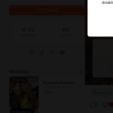
dinabl
GO TO BLOG
16 372
610
subscribers
posts
SHOWCASE
194
Bundle
Ферма Кларксона
12 posts for $13.1
28
блинфильм
3
Bundle