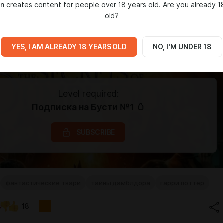
in
creates content for people over 18 years old. Are you already 1
old?
YES, I AM ALREADY 18 YEARS OLD
NO, I'M UNDER 18
Level required:
Подписка на Бусти №1 🥚
SUBSCRIBE
фантастические твари
тайны дамблдора
гарри поттер
18