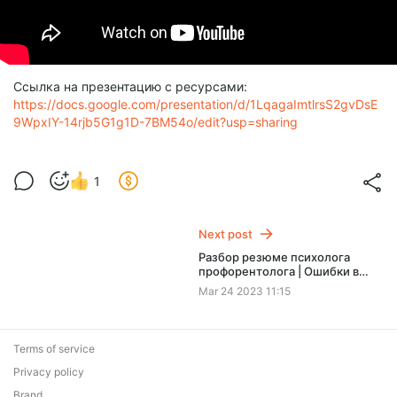
Ссылка на презентацию с ресурсами:
https://docs.google.com/presentation/d/1LqagaImtlrsS2gvDsE
9WpxIY-14rjb5G1g1D-7BM54o/edit?usp=sharing
1
Next post
Разбор резюме психолога
профорентолога | Ошибки в
составлении резюме
Mar 24 2023 11:15
консультанта | Как составить?
Terms of service
Privacy policy
Brand