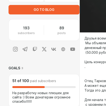
GO TO BLOG
193
89
subscribers
posts
Друзья всем
Мы объявляе
денежный п
(50.000 руб
Цель конкур
.
GOALS
3
51
of
100
paid subscribers
Отец Тарков
А может еще
Тогда это дл
На разработку новых плюшек для
сайта :) Всем донатерам огромное
Для начала 
спасибо!!!!!!
с уровнем п