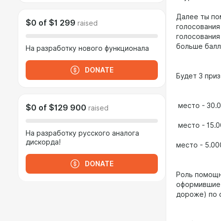
Далее ты пом
$0
of
$1 299
raised
голосования 
голосования 
больше балл
На разработку нового функционала
DONATE
Будет 3 при
место - 30.
$0
of
$129 900
raised
место - 15.
На разработку русского аналога
дискорда!
место - 5.0
DONATE
Роль помощн
оформившие 
дороже) по сс