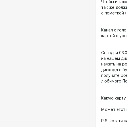
Чтобы исклю
так же долж
с пометкой (5
Канал с гол
картой с уро
Сегодня 03.0
на нашем ди
нажать на р
дискорд с бу
получите ро
любимого По
Какую карту
Может этот в
P.S. кстати 