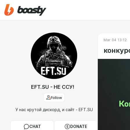
Mar 04 13:12
конкурс
EFT.SU - НЕ ССУ!
Follow
У нас крутой дискорд, и сайт - EFT.SU
CHAT
DONATE