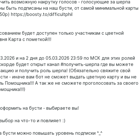
чить возможную накрутку голосов - голосующие за шерпа
ны быть подписаны на наш бусти, от самой минимальной карты
0р) https://boosty.to/difficultphil
осованием будет доступен только участникам с цветной
вня Карта с пометкой!!!
3.2026 и на 2 дня до 05.03.2026 23:59 по МСК для этих ролей
скорде будет открыт канал #получить-шерпа где вы можете
еакцию и получить роль шерпа! (Обязательно свяжите свой
сти - иначе вам бот не сможет выдать цветную карту и вы не
ль Помощника!!! А так же не сможете проголосовать за своего
мощника!!!)
 оформить на бусти - выбираете вы!
ыбор на что-то и повлияет :)
на бусти можно повышать уровень подписки ^_^