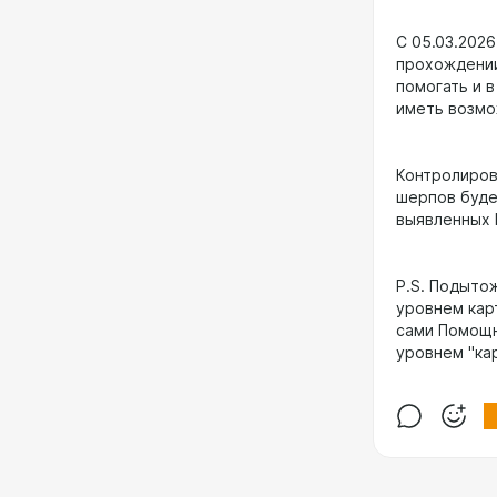
С 05.03.2026
прохождении
помогать и в
иметь возмо
Контролиров
шерпов будет
выявленных 
P.S. Подыто
уровнем кар
сами Помощн
уровнем "ка