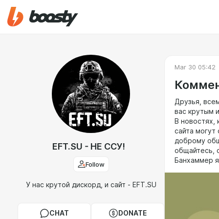
Mar 30 05:42
Комме
Друзья, все
вас крутым и
В новостях,
сайта могут
доброму общ
EFT.SU - НЕ ССУ!
общайтесь, 
Банхаммер я
Follow
У нас крутой дискорд, и сайт - EFT.SU
CHAT
DONATE