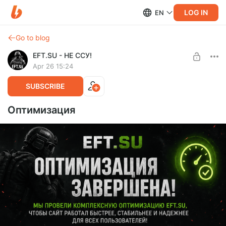
LOG IN
EN
Go to blog
EFT.SU - НЕ ССУ!
Apr 26 15:24
SUBSCRIBE
Оптимизация