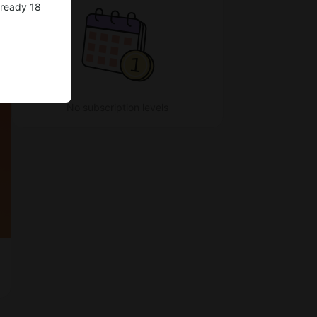
lready 18
No subscription levels