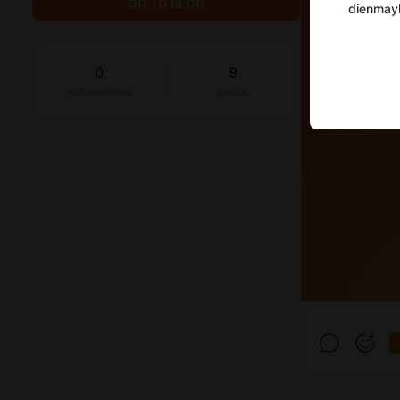
GO TO BLOG
dienmay
0
9
subscribers
posts