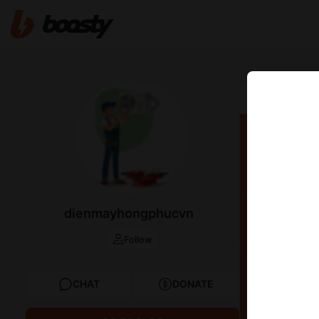
Aug 18 2023 0
Điện 
vụ sử
dienmayhongphucvn
Follow
CHAT
DONATE