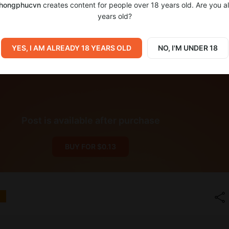
hongphucvn
creates content for people over 18 years old. Are you a
years old?
YES, I AM ALREADY 18 YEARS OLD
NO, I'M UNDER 18
Post is available after purchase
BUY FOR $0.13