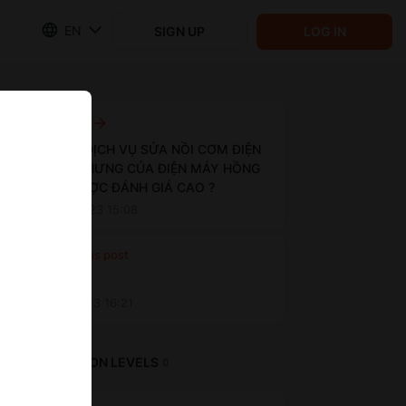
EN
SIGN UP
LOG IN
Next post
TẠI SAO DỊCH VỤ SỬA NỒI CƠM ĐIỆN
TẠI VIỆT HƯNG CỦA ĐIỆN MÁY HỒNG
PHÚC ĐƯỢC ĐÁNH GIÁ CAO ?
Aug 25 2023 15:08
Previous post
Untitled
Aug 17 2023 16:21
SUBSCRIPTION LEVELS
0