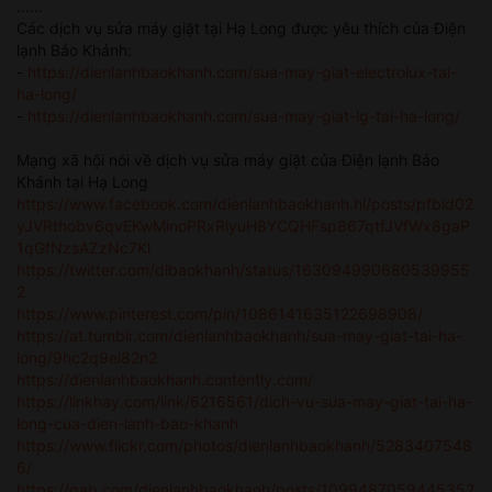
......
Các dịch vụ sửa máy giặt tại Hạ Long được yêu thích của Điện
lạnh Bảo Khánh:
-
https://dienlanhbaokhanh.com/sua-may-giat-electrolux-tai-
ha-long/
-
https://dienlanhbaokhanh.com/sua-may-giat-lg-tai-ha-long/
Mạng xã hội nói về dịch vụ sửa máy giặt của Điện lạnh Bảo
Khánh tại Hạ Long
https://www.facebook.com/dienlanhbaokhanh.hl/posts/pfbid02
yJVRthobv6qvEKwMinoPRxRiyuH8YCQHFsp867qtfJVfWx8gaP
1qGfNzsAZzNc7Kl
https://twitter.com/dlbaokhanh/status/163094990680539955
2
https://www.pinterest.com/pin/1086141635122698908/
https://at.tumblr.com/dienlanhbaokhanh/sua-may-giat-tai-ha-
long/9hc2q9el82n2
https://dienlanhbaokhanh.contently.com/
https://linkhay.com/link/6216561/dich-vu-sua-may-giat-tai-ha-
long-cua-dien-lanh-bao-khanh
https://www.flickr.com/photos/dienlanhbaokhanh/5283407548
6/
https://gab.com/dienlanhbaokhanh/posts/1099487059445352