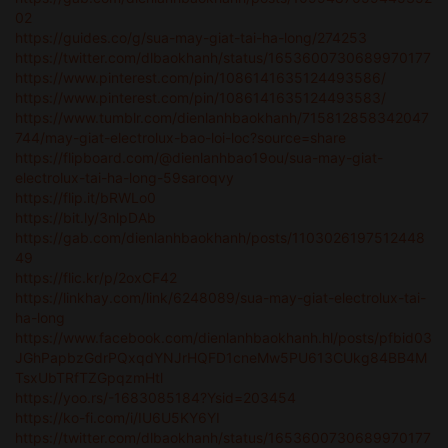
02
https://guides.co/g/sua-may-giat-tai-ha-long/274253
https://twitter.com/dlbaokhanh/status/1653600730689970177
https://www.pinterest.com/pin/1086141635124493586/
https://www.pinterest.com/pin/1086141635124493583/
https://www.tumblr.com/dienlanhbaokhanh/715812858342047
744/may-giat-electrolux-bao-loi-loc?source=share
https://flipboard.com/@dienlanhbao19ou/sua-may-giat-
electrolux-tai-ha-long-59saroqvy
https://flip.it/bRWLo0
https://bit.ly/3nlpDAb
https://gab.com/dienlanhbaokhanh/posts/1103026197512448
49
https://flic.kr/p/2oxCF42
https://linkhay.com/link/6248089/sua-may-giat-electrolux-tai-
ha-long
https://www.facebook.com/dienlanhbaokhanh.hl/posts/pfbid03
JGhPapbzGdrPQxqdYNJrHQFD1cneMw5PU613CUkg84BB4M
TsxUbTRfTZGpqzmHtl
https://yoo.rs/-1683085184?Ysid=203454
https://ko-fi.com/i/IU6U5KY6YI
https://twitter.com/dlbaokhanh/status/1653600730689970177