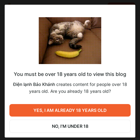
LOG IN
EN
Go to blog
Điện lạnh Bảo Khánh
May 10 2023 05:04
SUBSCRIBE
Sửa máy giặt ở Hạ Long tại Điện lạnh Bảo
You must be over 18 years old to view this blog
Khánh
Điện lạnh Bảo Khánh
creates content for people over 18
Dịch vụ
sửa máy giặt tại Hạ Long
của Điện lạnh Bảo Khánh đã
years old. Are you already 18 years old?
và đang làm hài lòng 100% khách hàng gọi sửa chữa máy giặt
tại Hạ Long hiện nay.
YES, I AM ALREADY 18 YEARS OLD
Với kinh nghiệm hơn 10+ năm trong lĩnh vực, chúng tôi nhận
sửa chữa tất cả các loại máy giặt cửa ngang, cửa trên của các
thương hiệu máy giặt như: Electrolux, LG, Samsung, Toshiba,
NO, I'M UNDER 18
Panasonic, Casper, Sanyo,… và tất cả các loại máy giặt nội địa
Nhật.