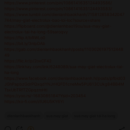
https://www.pinterest.com/pin/1086141635124493586/
https://www.pinterest.com/pin/1086141635124493583/
https://www.tumblr.com/dienlanhbaokhanh/715812858342047
744/may-giat-electrolux-bao-loi-loc?source=share
https://flipboard.com/@dienlanhbao19ou/sua-may-giat-
electrolux-tai-ha-long-59saroqvy
https://flip.it/bRWLo0
https://bit.ly/3nlpDAb
https://gab.com/dienlanhbaokhanh/posts/1103026197512448
49
https://flic.kr/p/2oxCF42
https://linkhay.com/link/6248089/sua-may-giat-electrolux-tai-
ha-long
https://www.facebook.com/dienlanhbaokhanh.hl/posts/pfbid03
JGhPapbzGdrPQxqdYNJrHQFD1cneMw5PU613CUkg84BB4M
TsxUbTRfTZGpqzmHtl
https://yoo.rs/-1683085184?Ysid=203454
https://ko-fi.com/i/IU6U5KY6YI
dienlanhbaokhanh
sua may giat
sua may giat tai ha long