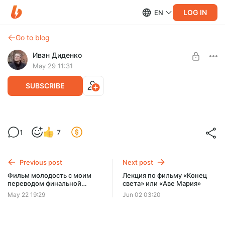
LOG IN
EN
Go to blog
Иван Диденко
May 29 11:31
SUBSCRIBE
Лекция по фильму "Молодость"
Level required:
1
7
Учимся читать
SUBSCRIBE
Previous post
Next post
Фильм молодость с моим
Лекция по фильму «Конец
переводом финальной
света» или «Аве Мария»
сцены
May 22 19:29
Jun 02 03:20