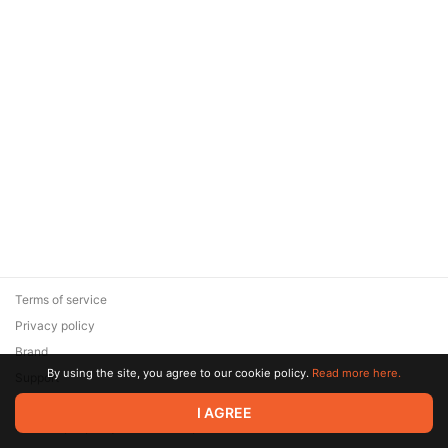
Terms of service
Privacy policy
Brand
By using the site, you agree to our cookie policy.
Read more here.
Support
© 2026 Zaya Solutions Limited. All rights reserved. All trademarks
I AGREE
are the property of their respective owners.