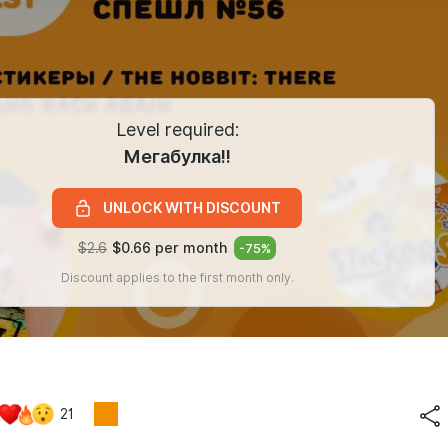
Level required:
Мегабулка!!
UNLOCK WITH DISCOUNT
$2.6
$0.66 per month
-
75
%
Discount applies to the first month only.
21