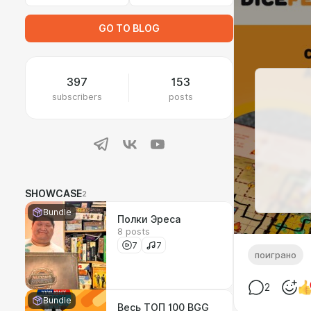
GO TO BLOG
397
153
subscribers
posts
SHOWCASE
2
Bundle
Полки Эреса
8 posts
7
7
поиграно
2
Bundle
Весь ТОП 100 BGG