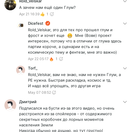
Rold_Velskar
А зачем нам ещё один Глум?
Apr 21 16:39
1
Dicefest
Rold_Velskar, это для тех про прошел глум и
фрост и хочет еще
Мне (Вове) проект
интересен, потому что в отличии от глума здесь
партии короче, а сценарии есть и на
косимческую тему и фентези, мне это важно)
Apr 22 05:17
1
Torf_
Rold_Velskar, вам не знаю, нам не нужен Глум, а
РЕ нужна. Быстрая раскладка, космос и тд.
И надо всё упрощать, это другая игра
May 07 08:52
Дмитрий
Подписался на бусти из-за этого видео, но очень
расстроился из-за спойлеров - от содержимого
секретных коробочек до лорных моментов
населения Земли
Никогда обычно не душню, но тут грустно(