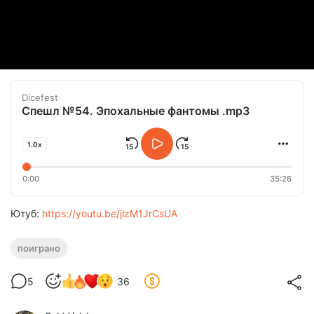
Dicefest
Спешл №54. Эпохальные фантомы .mp3
1.0x
0:00
35:26
Ютуб:
https://youtu.be/jlzM1JrCsUA
поиграно
5
36