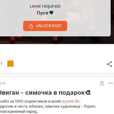
Level required:
Пуся 🧡
UNLOCK POST
1
2:41
Эвиган - симочка в подарок🎨
асибо за 1000 подписчиков в моей
группе ВК
.
арочек в честь юбилея, симочка художница - Лорел.
повседневный наряд.