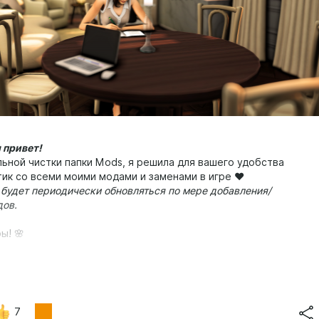
 привет!
льной чистки папки Mods, я решила для вашего удобства
тик со всеми моими модами и заменами в игре
❤️
 будет периодически обновляться по мере добавления/
дов.
ы! 🌸
ь необходимость перевода, а так же скачать сами переводы
ожно найти в группе ВК
Origamika
.
 .script кладем непосредственно в папку Mods, не в подпапки!
7
ты некоторых модов могут потребоваться моды: (проверяйте