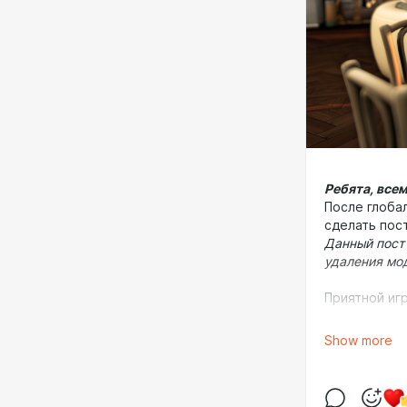
Ребята, всем
После глоба
сделать пос
Данный пост
удаления мо
Приятной игр
Важно!
Show more
1. Проверит
для модов м
2. Все файлы
3. Для рабо