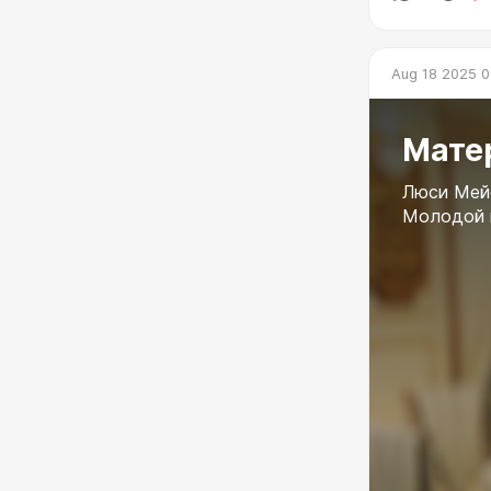
на страница
XmlInjector_S
Lumpinou_To
Aug 18 2025 0
lot51_core
adeepindigo
4. Не стоит 
Мате
Лучше искат
Люси Мейс
Молодой 