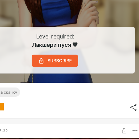
Level required:
Лакшери пуся 🧡
SUBSCRIBE
а скачку
5:32