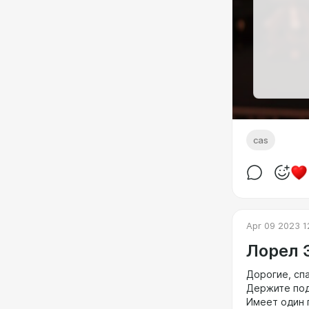
cas
Apr 09 2023 1
Лорел 
Дорогие, сп
Держите под
Имеет один 