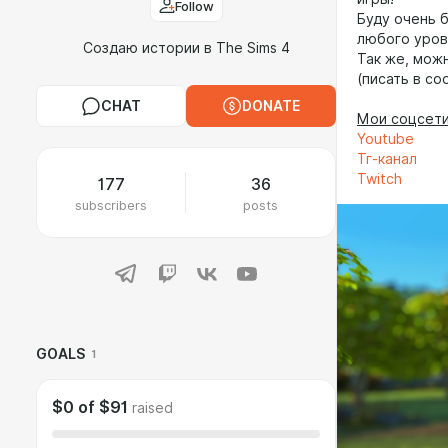
Follow
Буду очень 
любого уров
Создаю истории в The Sims 4
Так же, мож
(писать в со
CHAT
DONATE
Мои соцсети
Youtube
Тг-канал
Twitch
177
36
subscribers
posts
GOALS
1
$0
of
$91
raised