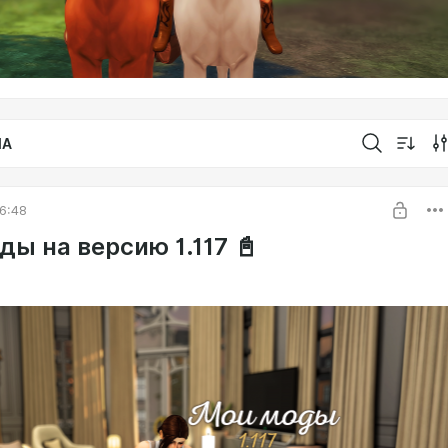
IA
6:48
ы на версию 1.117 📓