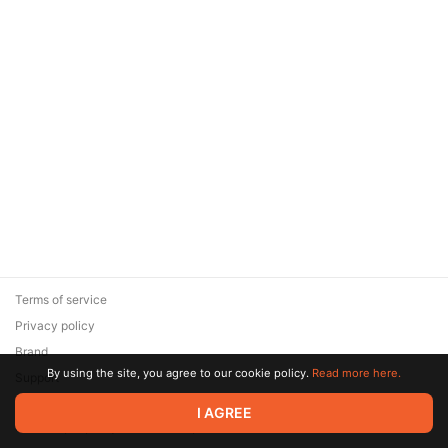
Terms of service
Privacy policy
Brand
By using the site, you agree to our cookie policy.
Read more here.
Support
© 2026 Zaya Solutions Limited. All rights reserved. All trademarks
I AGREE
are the property of their respective owners.