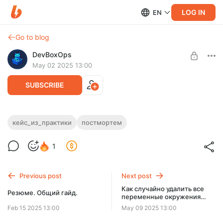
LOG IN
EN
Go to blog
DevBoxOps
May 02 2025 13:00
SUBSCRIBE
🔥 Разбор реальных кейсов: Как
кейс_из_практики
постмортем
забытые сикреты едва не убили наш API
Level required:
1
(и что мы вынесли)
Общительный
Shit happens
SUBSCRIBE
Previous post
Next post
Как случайно удалить все
Резюме. Общий гайд.
переменные окружения
через Ansible
Feb 15 2025 13:00
May 09 2025 13:00