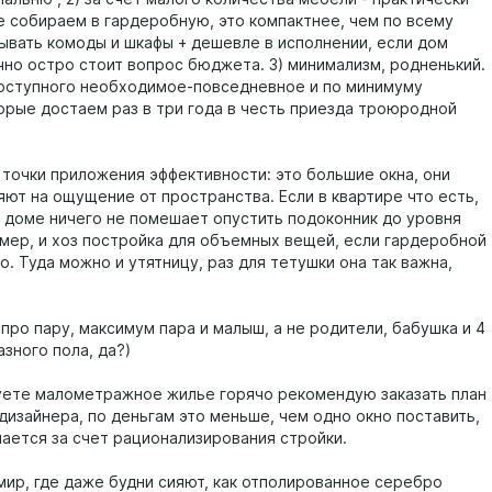
е собираем в гардеробную, это компактнее, чем по всему
ывать комоды и шкафы + дешевле в исполнении, если дом
чно остро стоит вопрос бюджета. 3) минимализм, родненький.
оступного необходимое-повседневное и по минимуму
торые достаем раз в три года в честь приезда троюродной
 точки приложения эффективности: это большие окна, они
яют на ощущение от пространства. Если в квартире что есть,
 в доме ничего не помешает опустить подоконник до уровня
имер, и хоз постройка для объемных вещей, если гардеробной
. Туда можно и утятницу, раз для тетушки она так важна,
про пару, максимум пара и малыш, а не родители, бабушка и 4
зного пола, да?)
уете малометражное жилье горячо рекомендую заказать план
дизайнера, по деньгам это меньше, чем одно окно поставить,
пается за счет рационализирования стройки.
ир, где даже будни сияют, как отполированное серебро