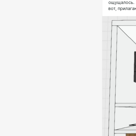
ощущалось. З
вот, прилага