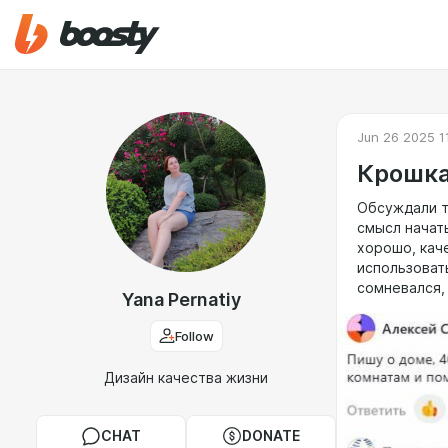
Jun 26 2025 1
Крошк
Обсуждали т
смысл начать
хорошо, кач
использовать
сомневался,
Yana Pernatiy
Follow
Дизайн качества жизни
CHAT
DONATE