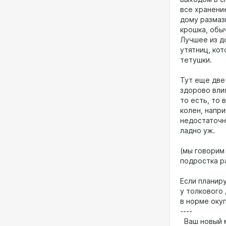
все хранени
дому размаз
крошка, обы
Лучшее из д
утятниц, ко
тетушки.
Тут еще две
здорово вли
то есть, то
колен, напр
недостаточно
ладно уж.
(мы говорим 
подростка ра
Если планир
у толкового 
в норме оку
----
Ваш новый м