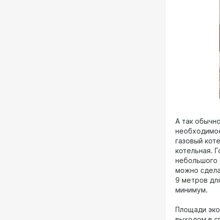
А так обычно
необходимое
газовый коте
котельная. 
небольшого 
можно сдела
9 метров дл
минимум.
Площади экон
выходом в сп