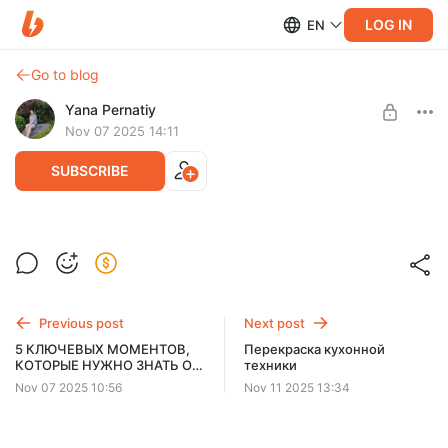
LOG IN
EN
Go to blog
Yana Pernatiy
Nov 07 2025 14:11
SUBSCRIBE
Как принимать ванну
Level required:
чтобы получить максимум удовольствия
Любитель красивой жизни
Previous post
Next post
SUBSCRIBE
5 КЛЮЧЕВЫХ МОМЕНТОВ,
Перекраска кухонной
КОТОРЫЕ НУЖНО ЗНАТЬ О
техники
КОЛОРИСТИКЕ
Nov 07 2025 10:56
Nov 11 2025 13:34
ИНТЕРЬЕРОВ И ЦВЕТОВЫХ
ТРЕНДАХ МОДЫ НА
БЛИЖАЙШИЕ 2-3 ГОДА
выдержки из отчета по