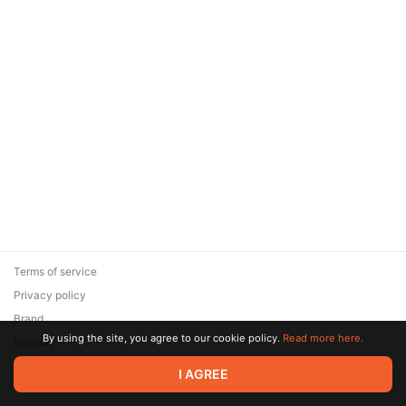
трендам
Terms of service
Privacy policy
Brand
By using the site, you agree to our cookie policy.
Read more here.
Support
© 2026 Zaya Solutions Limited. All rights reserved. All trademarks
I AGREE
are the property of their respective owners.