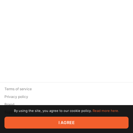
Terms of service
Privacy policy
Brand
By using the site, you agree to our cookie policy.
Read more here.
Support
© 2026 Zaya Solutions Limited. All rights reserved. All trademarks
I AGREE
are the property of their respective owners.