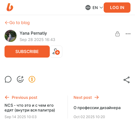
LOG IN
EN
Go to blog
Yana Pernatiy
Sep 28 2025 16:43
SUBSCRIBE
Структура трат на ремонт
Level required:
В том числе и те, о которых не думаем и не учитываем
Любитель красивой жизни
Previous post
Next post
SUBSCRIBE
NCS - что это и с чем его
О профессии дизайнера
едят (внутри вся палитра)
Sep 14 2025 10:03
Oct 02 2025 10:20