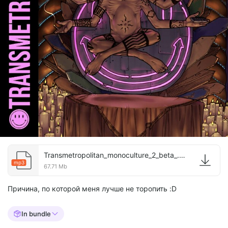
Transmetropolitan_monoculture_2_beta_.mp3
mp3
67.71 Mb
Причина, по которой меня лучше не торопить :D
In bundle