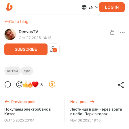
LOG IN
EN
Go to blog
DenvasTV
Oct 27 2025 14:13
SUBSCRIBE
Фестиваль ресторанной еды в Китае
китай
еда
Level required:
Пробуем всё, до чего смогли дотянуться.
8
Почётный зритель
UNLOCK POST
Previous post
Next post
Покупаем электробайк в
Лестница в рай через врата
Китае
в небо. Парк в горах
Чжанцзяцзе (Китай)
Oct 15 2025 23:04
Nov 06 2025 19:16