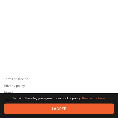
Terms of service
Privacy policy
Brand
By using the site, you agree to our cookie policy.
Read more here.
Support
© 2026 Zaya Solutions Limited. All rights reserved. All trademarks
I AGREE
are the property of their respective owners.