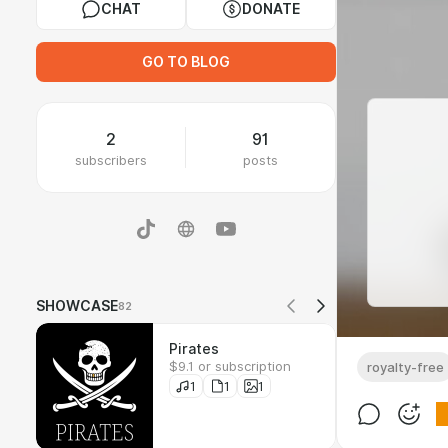
CHAT
DONATE
GO TO BLOG
2
91
subscribers
posts
SHOWCASE
82
Pirates
$9.1 or subscription
royalty-free
1
1
1