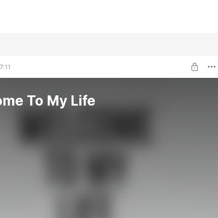
7:11
me To My Life