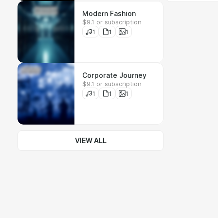
Modern Fashion
$9.1 or subscription
1
1
1
Corporate Journey
$9.1 or subscription
1
1
1
VIEW ALL