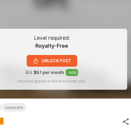
Level required:
Royalty-Free
UNLOCK POST
$13
$9.1 per month
-
30
%
Discount applies to the first month only.
corporate