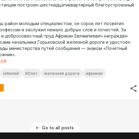
станции построен шестнадцатиквартирный благоустроенный
аш район молодым специалистом, он сорок лет посвятил
рофессии и заслужил немало добрых слов и почестей. За
 и добросовестный труд Африкан Евлампиевич награждён
сами начальника Горьковской железной дороги и удостоен
ады министерства путей сообщения — знаком «Почётный
ожник».
.рф
юбилей
90лет
железная дорога
африкан
Go to all posts