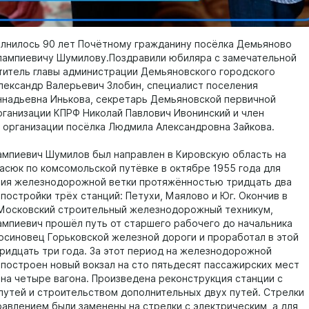
олнилось 90 лет Почётному гражданину посёлка Демьяново
лампиевичу Шумилову.Поздравили юбиляра с замечательной
титель главы администрации Демьяновского городского
лександр Валерьевич Злобин, специалист поселения
ннадьевна Инькова, секретарь Демьяновской первичной
рганизации КПРФ Николай Павлович Ивонинский и член
 организации посёлка Людмила Александровна Зайкова.
ампиевич Шумилов был направлен в Кировскую область на
асюк по комсомольской путёвке в октябре 1955 года для
ия железнодорожной ветки протяжённостью тридцать два
постройки трёх станций: Петухи, Маялово и Юг. Окончив в
Московский строительный железнодорожный техникум,
ампиевич прошёл путь от старшего рабочего до начальника
осиновец Горьковской железной дороги и проработал в этой
ридцать три года. За этот период на железнодорожной
 построен новый вокзал на сто пятьдесят пассажирских мест
 на четыре вагона. Произведена реконструкция станции с
путей и строительством дополнительных двух путей. Стрелки
равлением были заменены на стрелки с электрическим, а для