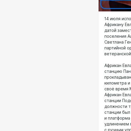
14 июля исп
Африкану Ев
датой замес
поселения А
Светлана Ге
партийной о
ветеранской
Африкан Евл
станцию Пан
прокладыван
километра и 
своё время 
Африкан Евл
станции Под
должности т
станции был
и платформа
удлинением 
с ручным уп