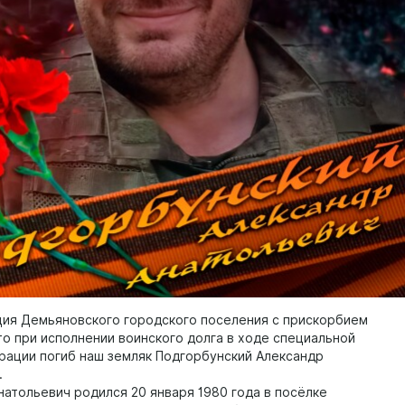
ия Демьяновского городского поселения с прискорбием
то при исполнении воинского долга в ходе специальной
рации погиб наш земляк Подгорбунский Александр
.
натольевич родился 20 января 1980 года в посёлке