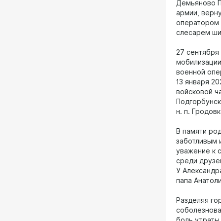
Демьяново П
армии, верн
оператором 
слесарем ш
27 сентября
мобилизации
военной опе
13 января 2
войсковой ч
Подгорбунск
н. п. Гродов
В памяти ро
заботливым 
уважение к 
среди друзе
У Александр
папа Анатол
Разделяя го
соболезнова
боль утраты