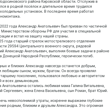
одосиновского района Кировской области. Отслужив в
улся в родной посёлок и длительное время трудился
холодильных установок. В последнее время работал
иномонтажа.
 2022 года Александр Анатольевич был призван по частичной
 Министерством обороны РФ для участия в специальной
рации и встал на защиту нашей страны.
025 года старший стрелок мотострелкового отделения
асти 29594 Центрального военного округа, рядовой
ий Александр Анатольевич, выполняя боевые задачи в районе
ка Донецкой Народной Республики, героически погиб.
дных и близких Александр навсегда останется добрым,
и любящим сыном, мужем, братом. Он всегда проявлял
старшему поколению, пользовался любовью и авторитетом
й и всех демьяновцев.
а Анатольевича остались любимая мама Галина Витальевна,
ий Сергеевич, жена Елена Васильевна, сын Роман, брат Юрий.
речь невосполнимой утраты, искренне выражаем глубокие
ния родным, близким и друзьям Александра. Это огромная
.