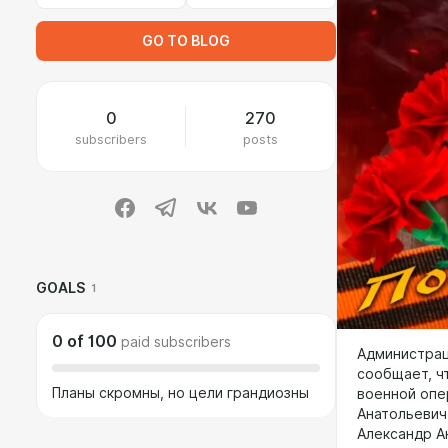
GO TO BLOG
0
270
subscribers
posts
GOALS
1
0
of
100
paid subscribers
Администрац
сообщает, ч
Планы скромны, но цели грандиозны
военной опе
Анатольевич
Александр А