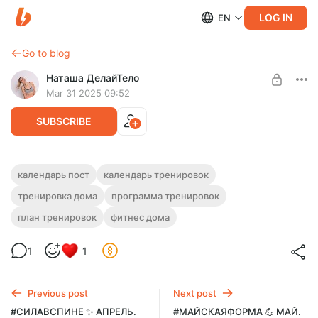
LOG IN
EN
Go to blog
Наташа ДелайТело
Mar 31 2025 09:52
SUBSCRIBE
Одноразовый пост. #СИЛАВСПИНЕ ✨
календарь пост
календарь тренировок
АПРЕЛЬ. КАЛЕНДАРЬ ЭКСПРЕСС-
Post is available after purchase
тренировка дома
программа тренировок
ТРЕНИРОВОК
план тренировок
фитнес дома
BUY FOR $7.1
Эффективный план домашних видео-тренировок на АПРЕЛЬ
2025. 20-25 мин/день для твоей энергии, легкости во всем
1
1
теле и крутого результата!
Previous post
Next post
#СИЛАВСПИНЕ ✨ АПРЕЛЬ.
#МАЙСКАЯФОРМА 💪 МАЙ.