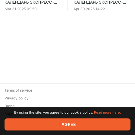
КАЛЕНДАРЬ ЭКСПРЕСС-
КАЛЕНДАРЬ ЭКСПРЕСС-
ТРЕНИРОВОК
ТРЕНИРОВОК
Mar 31 2025 09:50
Apr 30 2025 14:22
Terms of service
Privacy policy
Brand
By using the site, you agree to our cookie policy.
Read more here.
Support
© 2026 Zaya Solutions Limited. All rights reserved. All trademarks
I AGREE
are the property of their respective owners.