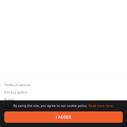
Terms of service
Privacy policy
Brand
By using the site, you agree to our cookie policy.
Read more here.
Support
© 2026 Zaya Solutions Limited. All rights reserved. All trademarks
I AGREE
are the property of their respective owners.