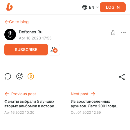
LOG IN
EN
Go to blog
Deftones.Ru
Apr 18 2023 17:55
SUBSCRIBE
Чино Морено и Шон Лопез о
возвращении ††† (Crosses)
Level required:
Просто нравится Deftones.ru
Фронтмен Deftones и бывший гитарист Far обсуждают
первые почти за десятилетие два своих новых трека, а
Previous post
Next post
UNLOCK WITH DISCOUNT
также будущее электронного дуэта
Фанаты выбрали 5 лучших
Из восстановленных
вторых альбомов в истории
архивов. Лето 2001 года...
$1.28
$1.03 per month
-
20
%
хэви-метала
Apr 16 2023 10:30
Oct 01 2023 12:59
Billed every 12 months.
The discount applies to the first 12 months only.