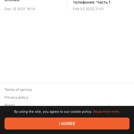
телефония. Часть 1
Dec 16 2021 16:14
Feb 02 2022 21:01
Terms of service
Privacy policy
Brand
By using the site, you agree to our cookie policy.
Read more here.
Support
© 2026 Zaya Solutions Limited. All rights reserved. All trademarks
I AGREE
are the property of their respective owners.