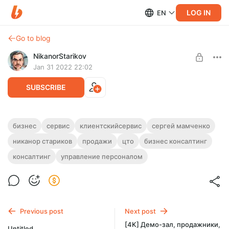
LOG IN
EN
Go to blog
NikanorStarikov
Jan 31 2022 22:02
SUBSCRIBE
[4K] ОСНОВЫ КЛИЕНТСКОГО СЕРВИСА
бизнес
сервис
клиентскийсервис
сергей мамченко
В ЦЕНТРАХ ТЕХНИЧЕСКОГО
никанор стариков
продажи
цто
бизнес консалтинг
Level required:
ОБСЛУЖИВАНИЯ
Узнаешь всё первым!
консалтинг
управление персоналом
ОСНОВЫ КЛИЕНТСКОГО СЕРВИСА В ЦЕНТРАХ
UNLOCK POST
ТЕХНИЧЕСКОГО ОБСЛУЖИВАНИЯ.
Академия клиентского сервиса Сергея Мамченко.
Previous post
Next post
[4K] Демо-зал, продажники,
Untitled