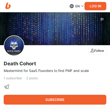
LOG IN
EN
Follow
Death Cohort
Mastermind for SaaS Founders to find PMF and scale
1
subscriber
2
posts
SUBSCRIBE