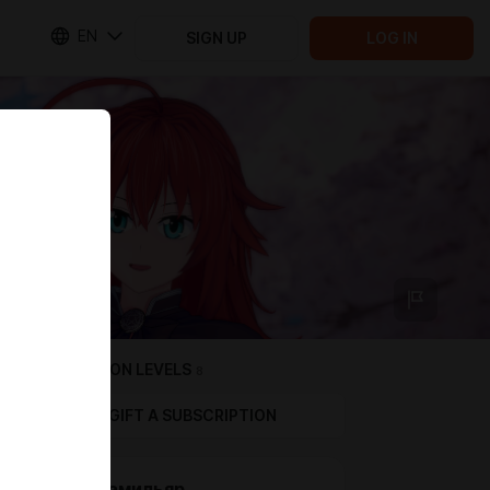
EN
SIGN UP
LOG IN
SUBSCRIPTION LEVELS
8
GIFT A SUBSCRIPTION
Роль-Фамильяр