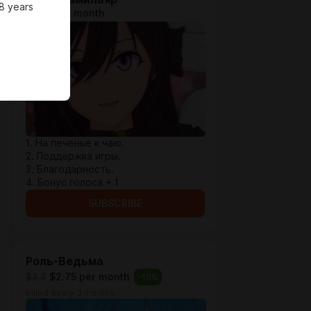
8 years
$1.29 per month
1. На печенье к чаю.
2. Поддержка игры.
3. Благодарность.
4. Бонус голоса + 1
SUBSCRIBE
Роль-Ведьма
$3.3
$2.75 per month
-
15
%
billed every 3 months