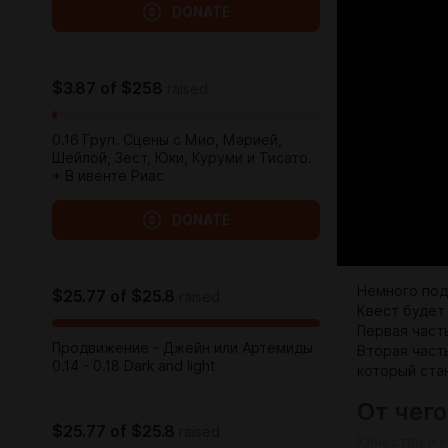
DONATE
$3.87
of
$258
raised
0.16 Груп. Сцены с Мио, Марией,
Шейлой, Зест, Юки, Куруми и Тисато.
+ В ивенте Риас
DONATE
Немного под
$25.77
of
$25.8
raised
Квест будет 
Первая част
Продвижение - Джейн или Артемиды
Вторая част
0.14 - 0.18 Dark and light
который ста
От чег
$25.77
of
$25.8
raised
Качество и 