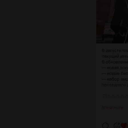
В августе п
текущий кве
В обновлени
— новая лок
— новые био
— набор эмо
последнего 
Продол
В следующем
Show more
В базовый п
отдельная с
Однако есть