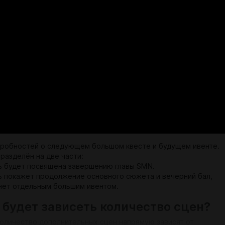
робностей о следующем большом квесте и будущем ивенте.
разделён на две части:
ь будет посвящена завершению главы SMN.
ь покажет продолжение основного сюжета и вечерний бал,
нет отдельным большим ивентом.
о будет зависеть количество сцен?
количество дополнительных сцен напрямую зависят от