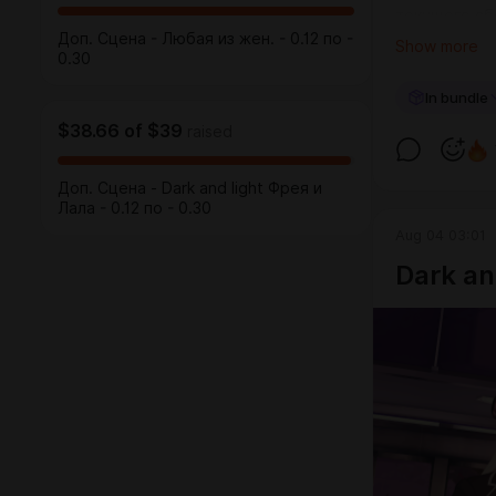
текущего сб
Если сбор б
Доп. Сцена - Любая из жен. - 0.12 по -
Show more
0.30
реализацию.
сцены.
In bundle
В том числе
сама Риас.
$38.66
of
$39
raised
Доп. Сцена - Dark and light Фрея и
Лала - 0.12 по - 0.30
Aug 04 03:01
Dark an