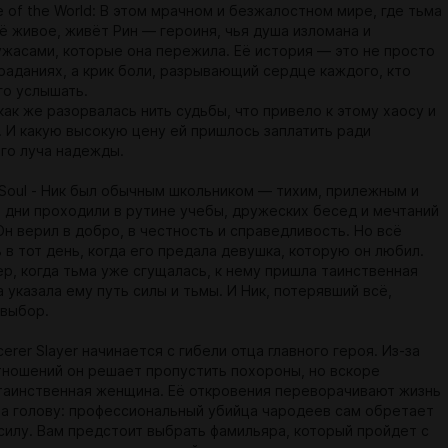
e of the World: В этом мрачном и безжалостном мире, где тьма
ё живое, живёт Рин — героиня, чья душа изломана и
ужасами, которые она пережила. Её история — это не просто
траданиях, а крик боли, разрывающий сердце каждого, кто
го услышать.
как же разорвалась нить судьбы, что привело к этому хаосу и
 И какую высокую цену ей пришлось заплатить ради
го луча надежды.
e Soul - Ник был обычным школьником — тихим, прилежным и
о дни проходили в рутине учебы, дружеских бесед и мечтаний
Он верил в добро, в честность и справедливость. Но всё
в тот день, когда его предала девушка, которую он любил.
ер, когда тьма уже сгущалась, к нему пришла таинственная
 указала ему путь силы и тьмы. И Ник, потерявший всё,
 выбор.
erer Slayer начинается с гибели отца главного героя. Из-за
тношений он решает пропустить похороны, но вскоре
таинственная женщина. Её откровения переворачивают жизнь
 на голову: профессиональный убийца чародеев сам обретает
силу. Вам предстоит выбрать фамильяра, который пройдет с