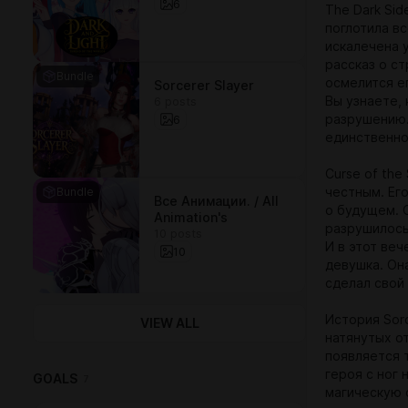
6
The Dark Sid
поглотила вс
искалечена 
рассказ о с
Bundle
осмелится е
Sorcerer Slayer
6 posts
Вы узнаете, 
6
разрушению.
единственно
Curse of th
Bundle
честным. Ег
Все Анимации. / All
о будущем. 
Animation's
разрушилось 
10 posts
И в этот веч
10
девушка. Она
сделал свой
История Sorc
VIEW ALL
натянутых о
появляется 
героя с ног
GOALS
7
магическую 