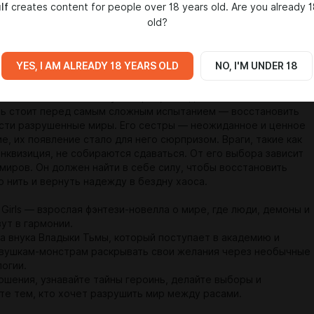
lf
creates content for people over 18 years old. Are you already 1
ся с зеленоглазой девушкой, в которую он влюбляется. Даже
old?
нулся свою страну, они не перестали общаться. И наступает
когда она все же решает приехать к нему. Тогда и наступает
у герою узнать, кто он на самом деле.
YES, I AM ALREADY 18 YEARS OLD
NO, I'M UNDER 18
ht: Thread of the Worlds: После поступка Рин нить миров
и хаос охватил вселенную. Герой, овладевший силой тьмы и
рь стоит перед самым сложным испытанием — восстановить
асти разрушенные миры. Его сестры — неожиданное и ценное
, их появление стало для него сюрпризом. Враги, такие как
нквизиция, не собираются сдаваться. От его выбора зависит
 миров. Он должен найти в себе силу, чтобы восстановить
 нить и вернуть надежду в бездну хаоса.
 Girls — взрослая фэнтези-новелла о мире, где люди, демоны и
ут в гармонии.
за внука Владыки Тьмы, который поступает в академию и
вушкам-монстрам раскрывать свои желания через необычные
логии.
ошения, узнавайте тайны героинь, делайте выборы и
те тем, кто хочет разрушить мир между расами.