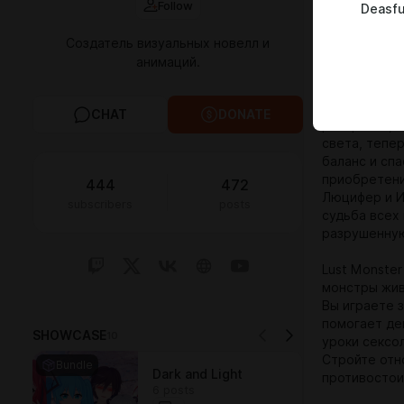
Follow
Deasfu
он знакомит
когда он вер
Создатель визуальных новелл и
тот момент, 
анимаций.
пора главном
Dark and Lig
CHAT
DONATE
разорвана, 
света, тепе
баланс и сп
приобретение
444
472
Люцифер и И
subscribers
posts
судьба всех
разрушенную
Lust Monster
монстры жив
Вы играете 
помогает де
SHOWCASE
10
уроки сексо
Стройте отн
Bundle
Dark and Light
противостои
6 posts