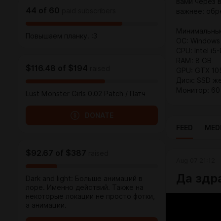
вами через 
44
of
60
paid subscribers
важнее: обр
Минимальны
Повышаем планку. :3
ОС: Windows 1
CPU: Intel i5
RAM: 8 GB
$116.48
of
$194
raised
GPU: GTX 105
Диск: SSD ж
Монитор: 60
Lust Monster Girls 0.02 Patch / Патч
DONATE
FEED
MED
$92.67
of
$387
raised
Aug 07 21:12
Да здр
Dark and light: Больше анимаций в
лоре. Именно действий. Также на
некоторые локации не просто фотки,
а анимации.