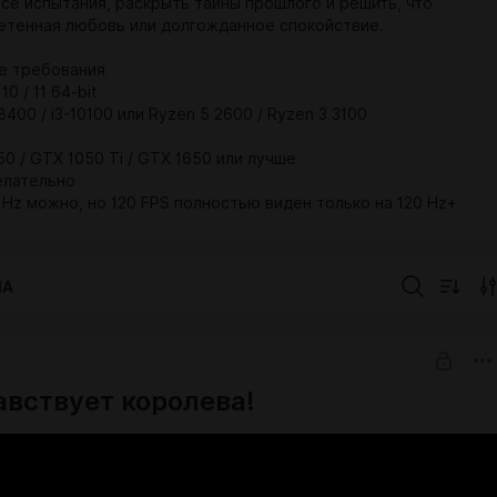
все испытания, раскрыть тайны прошлого и решить, что
етенная любовь или долгожданное спокойствие.
е требования
0 / 11 64-bit
-8400 / i3-10100 или Ryzen 5 2600 / Ryzen 3 3100
0 / GTX 1050 Ti / GTX 1650 или лучше
елательно
 Hz можно, но 120 FPS полностью виден только на 120 Hz+
IA
авствует королева!