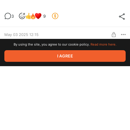
Виртуальный CD-ROM и мероприятие
3
9
Level required:
Поддержать
SUBSCRIBE
May 03 2025 12:15
By using the site, you agree to our cookie policy.
Read more here.
Модернизируем Sega GameGear
9
I AGREE
Level required:
Поддержать
SUBSCRIBE
Apr 15 2025 07:46
18 килограмм игрового железа