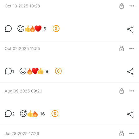
SUBSCRIBE
Oct 13 2025 10:28
Фестиваль в Омске
6
Level required:
Поддержать
SUBSCRIBE
Oct 02 2025 11:55
Игрослёт 2025
1
8
Level required:
Поддержать
SUBSCRIBE
Aug 09 2025 09:20
Обзор роутера от отечественного
2
16
стартапа
Level required:
Поддержать
SUBSCRIBE
Jul 28 2025 17:26