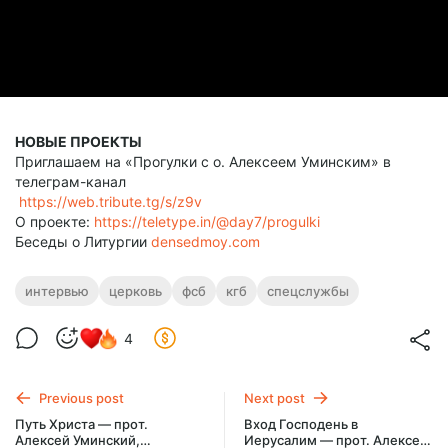
НОВЫЕ ПРОЕКТЫ
Приглашаем на «Прогулки с о. Алексеем Уминским» в
телеграм-канал
https://web.tribute.tg/s/z9v
О проекте:
https://teletype.in/@day7/progulki
Беседы о Литургии
densedmoy.com
интервью
церковь
фсб
кгб
спецслужбы
4
Previous post
Next post
Путь Христа — прот.
Вход Господень в
Алексей Уминский,
Иерусалим — прот. Алексей