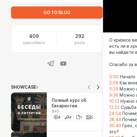
GO TO BLOG
409
292
О кризисе ве
subscribers
posts
есть ли в хр
вы найдете 
Спасибо за 
0:00
Начало
2:08
Как вно
SHOWCASE
5
5:29
Можно л
9:36
Можно л
Полный курс об
10:13
Нужно л
Евхаристии
12:22
Судьба 
$45
24:54
Почему
4
4
1
5
28:44
Почему
30:40
Грех, 
это?