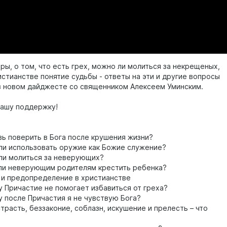
ры, о том, что есть грех, можно ли молиться за некрещеных,
истианстве понятие судьбы - ответы на эти и другие вопросы
в новом дайджесте со священником Алексеем Уминским.
вашу поддержку!
вь поверить в Бога после крушения жизни?
и использовать оружие как Божие служение?
и молиться за неверующих?
и неверующим родителям крестить ребенка?
и предопределение в христианстве
 Причастие не помогает избавиться от греха?
 после Причастия я не чувствую Бога?
страсть, беззаконие, соблазн, искушение и прелесть – что