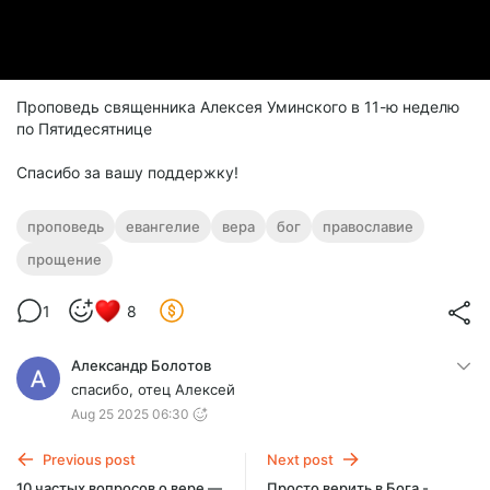
Проповедь священника Алексея Уминского в 11-ю неделю
по Пятидесятнице
Спасибо за вашу поддержку!
проповедь
евангелие
вера
бог
православие
прощение
1
8
Александр Болотов
спасибо, отец Алексей
Aug 25 2025 06:30
Previous post
Next post
10 частых вопросов о вере —
Просто верить в Бога -