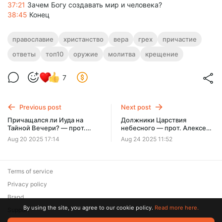
37:21
Зачем Богу создавать мир и человека?
38:45
Конец
православие
христанство
вера
грех
причастие
ответы
топ10
оружие
молитва
крещение
7
Previous post
Next post
Причащался ли Иуда на
Должники Царствия
Тайной Вечери? — прот.
небесного — прот. Алексей
Алексей Уминский, вопрос
Уминский, проповедь
Aug 20 2025 17:14
Aug 24 2025 11:52
из эфира 5.12.24
24.08.25
Terms of service
Privacy policy
Brand
By using the site, you agree to our cookie policy.
Read more here.
Support