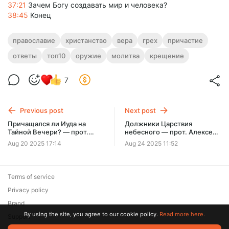
37:21
Зачем Богу создавать мир и человека?
38:45
Конец
православие
христанство
вера
грех
причастие
ответы
топ10
оружие
молитва
крещение
7
Previous post
Next post
Причащался ли Иуда на
Должники Царствия
Тайной Вечери? — прот.
небесного — прот. Алексей
Алексей Уминский, вопрос
Уминский, проповедь
Aug 20 2025 17:14
Aug 24 2025 11:52
из эфира 5.12.24
24.08.25
Terms of service
Privacy policy
Brand
By using the site, you agree to our cookie policy.
Read more here.
Support