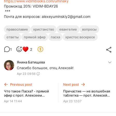
https://www.vidimbooks.com/uminsky
Промокод 20%: VIDIM-BDAY26
***
Почта для вопросов: alexeyuminskiy2@gmail.com
православие
христанство
евангелие
вопросы
ответы
прямой эфир
пасха
христос воскресе
1
2
Янина Батищева
Спасибо большое, отец Алексей!
Apr 23 09:56
Previous post
Next post
Что такое Пасха? - прямой
Причастие — не волшебная
эфир с прот. Алексеем
таблетка — прот. Алексей
Уминским 14.04.26
Уминский, 23.04.26
Apr 14 11:44
Apr 23 12:07