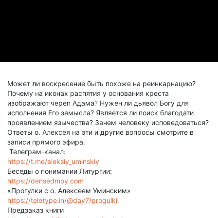
Может ли воскресение быть похоже на реинкарнацию?
Почему на иконах распятия у основания креста
изображают череп Адама? Нужен ли дьявол Богу для
исполнения Его замысла? Является ли поиск благодати
проявлением язычества? Зачем человеку исповедоваться?
Ответы о. Алексея на эти и другие вопросы смотрите в
записи прямого эфира.
Телеграм-канал:
https://t.me/aleksiy_uminskiy
Беседы о понимании Литургии:
https://densedmoy.com
«Прогулки с о. Алексеем Уминским»
https://teletype.in/@day7/progulki
Предзаказ книги