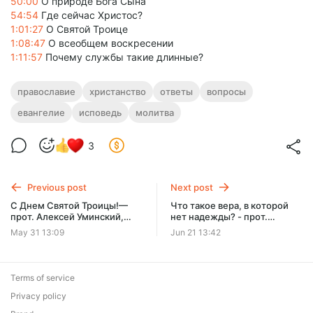
50:00
О природе Бога Сына
54:54
Где сейчас Христос?
1:01:27
О Святой Троице
1:08:47
О всеобщем воскресении
1:11:57
Почему службы такие длинные?
православие
христанство
ответы
вопросы
евангелие
исповедь
молитва
3
Previous post
Next post
С Днем Святой Троицы!—
Что такое вера, в которой
прот. Алексей Уминский,
нет надежды? - прот.
проповедь 31.05.26
Алексей Уминский,
May 31 13:09
Jun 21 13:42
проповедь 21.06.26
Terms of service
Privacy policy