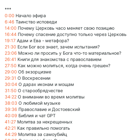
***
0:00
Начало эфира
6:46
Таинство исповеди
14:00
Почему Церковь часо меняет свою позицию
16:44
Почему спасение доступно только через Церковь
19:17
Адам и Ева - метафора?
21:30
Если Бог все знает, зачем испытания?
23:06
Можно ли просить у Бога что-то материальное?
26:41
Книги для знакомства с православием
27:50
Как можно молиться, когда очень грешен?
29:00
Об экзорцизме
29:31
О Воскресении
30:04
О дарах иконам и мощам
31:50
О старообрядчестве
34:22
О внимании во время молитвы
38:03
О любимой музыке
39:36
Православие и Достоевский
40:09
Библия и чат GPT
41:27
Молитва за некрещенных
42:21
Как правильно помогать
44:29
Молитва за самоубийц