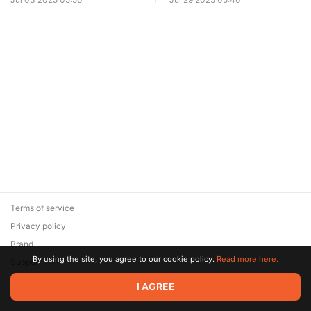
Terms of service
Privacy policy
Brand
By using the site, you agree to our cookie policy.
Read more here.
Support
© 2026 Zaya Solutions Limited. All rights reserved. All trademarks
I AGREE
are the property of their respective owners.