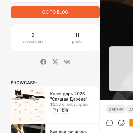
GO TO BLOG
2
11
subscribers
posts
SHOWCASE
2
Календарь 2026
"Спящая Дарёна"
$2.56 or subscription
дарена
д
1
1
Как всё началось