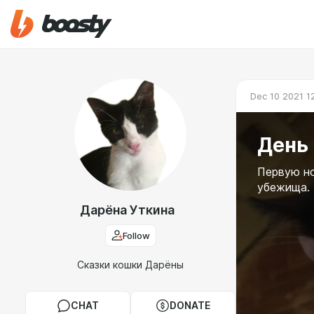
Dec 10 2021 1
День
Первую но
убежища. 
Дарёна Уткина
Follow
Сказки кошки Дарёны
CHAT
DONATE