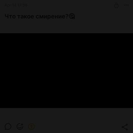
Одним из самых мощных оберегов у наших пращуров был
Apr 14 17:56
Пояс. И это не только в славянской культуре. Пояс – был
значимым элементом защиты во многих пантеонах. Но у
Что такое смирение?🤔
славян по своей сакральной значимости в народной
традиции он соотносился с крестом.