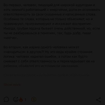
Во-первых, человек, пишущий для широкой аудитории и
хоть немного работающий с энергиями, должен осознавать
ответственность за свои сказанные и написанные слова.
Особенно те слова, которые не только объясняют, но и
травмируют, программируют и искажают восприятие.
Иногда, грубая подача бывает очень действенной, но, если
ты не разбираешься в понятиях, так, будь добр, пиши
«мягче».
Во-вторых, как карма одного человека может
«находиться» в другом?! Ну это ведь крайне странная
логика: человек наделал ошибок, а потом как будто
снимает с себя ответственность и перекладывает ее на
ребенка, объявляя его источником наказания.
Совет между строк – вызывайте себе психолога или
экзорциста, если именно так и считаете.
Show more
Нет, дорогие мои. Именно
САМ
человек является
источником своих же испытаний. Ребенок не приносит
несчастье сам по себе (может принести трудности, может
1
вынести мозг, может отправить тебя в психушечку). Но он