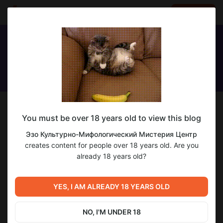
LOG IN
EN
Follow
You must be over 18 years old to view this blog
Эзо Культурно-Мифологический
Эзо Культурно-Мифологический Мистерия Центр
Мистерия Центр
creates content for people over 18 years old. Are you
already 18 years old?
Таро, Гипноз, Матрица Судьбы, Касты, Сефиротика
4
subscribers
23
posts
YES, I AM ALREADY 18 YEARS OLD
NO, I'M UNDER 18
DONATE