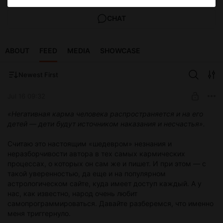
CHAT
ABOUT
FEED
MEDIA
SHOWCASE
Newest First
Jul 16 09:32
«Негативная карма человека распространяется и на его
детей — дети будут источником наказания и несчастья».
Считаю это настоящим «шедевром» незнания и
неразборчивости автора в тех самых кармических
процессах, о которых он сам же и пишет. И при этом — с
такой уверенностью, да еще и на популярном
астрологическом сайте, куда имеет доступ каждый. А у
нас, как известно, народ очень любит
самопрограммироваться. Давайте разберемся, что именно
меня триггернуло.