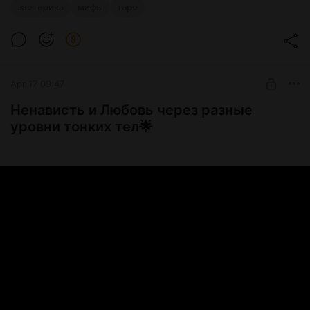
эзотерика
мифы
таро
Apr 17 09:47
Ненависть и Любовь через разные
уровни тонких тел🌟