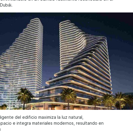
Dubái.
ligente del edificio maximiza la luz natural,
spacio e integra materiales modernos, resultando en
s