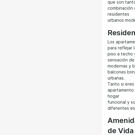
que son tant
combinación 
residentes
urbanos moder
Residen
Los apartam
para reflejar
piso a techo 
sensación de 
modernas y b
balcones brind
urbanas.
Tanto si eres
apartamento 
hogar
funcional y s
diferentes es
Amenida
de Vida