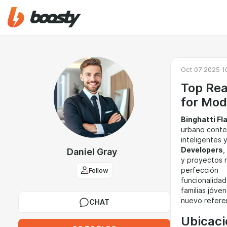
Oct 07 2025 1
Top Rea
for Mod
Binghatti Fl
urbano conte
inteligentes 
Developers
,
Daniel Gray
y proyectos r
Follow
perfección
funcionalidad
familias jóve
nuevo referen
CHAT
Ubicaci