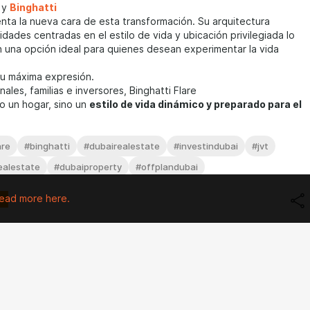
 y
Binghatti
nta la nueva cara de esta transformación. Su arquitectura
idades centradas en el estilo de vida y ubicación privilegiada lo
 una opción ideal para quienes desean experimentar la vida
u máxima expresión.
ales, familias e inversores, Binghatti Flare
o un hogar, sino un
estilo de vida dinámico y preparado para el
are
#binghatti
#dubairealestate
#investindubai
#jvt
ealestate
#dubaiproperty
#offplandubai
ead more here.
Go to all posts