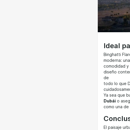
Ideal p
Binghatti Fla
moderna: una
comodidad y
diseño conte
de
todo lo que D
cuidadosamen
Ya sea que 
Dubái
o asegu
como una de l
Conclu
El paisaje ur