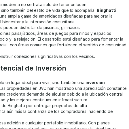
a moderna no se trata solo de tener un buen
sino también del estilo de vida que lo acompaña.
Binghatti
una amplia gama de amenidades diseñadas para mejorar la
 bienestar y la interacción comunitaria.
s pueden disfrutar de piscinas, gimnasios
dines paisajísticos, áreas de juegos para niños y espacios
ocio y la relajación. El desarrollo está diseñado para fomentar la
ocial, con áreas comunes que fortalecen el sentido de comunidad
onstruir conexiones significativas con los vecinos.
tencial de Inversión
lo un lugar ideal para vivir, sino también una
inversión
 Las propiedades en JVC han mostrado una apreciación constante
 una creciente demanda de alquiler debido a la ubicación central
ad y las mejoras continuas en infraestructura.
 de Binghatti por entregar proyectos de alta
nta aún más la confianza de los compradores, haciendo de
osa adición a cualquier portafolio inmobiliario. Con planes
bles y precios atractivos, este desarrollo resulta ideal tanto