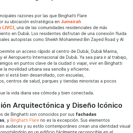
incipales razones por las que Binghatti Flare
or su ubicación estratégica en
Jumeirah
e (JVC)
, una de las comunidades residenciales de más
iento en Dubái. Los residentes disfrutan de una conexión fluida
cipales autopistas como Sheikh Mohammed Bin Zayed Road y Al
permite un acceso rápido al centro de Dubái, Dubái Marina,
y el Aeropuerto Internacional de Dubái. Ya sea para ir al trabajo,
amigos en puntos clave de la ciudad o viajar, vivir en Binghatti
e la movilidad urbana sea sencilla y eficiente.
 en sí está bien desarrollado, con escuelas,
, centros de salud, parques y tiendas minoristas a pocos
ue la vida diaria sea cómoda y bien conectada.
ión Arquitectónica y Diseño Icónico
os de Binghatti son conocidos por sus
fachadas
as
, y
Binghatti Flare
no es la excepción. Sus elementos
os audaces y su estilo contemporáneo crean una identidad visual
onvirtiéndolo en un edificio fácilmente reconocible en el