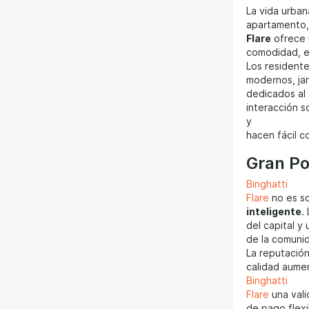
La vida urban
apartamento, 
Flare
ofrece 
comodidad, el
Los residente
modernos, jar
dedicados al 
interacción s
y
hacen fácil c
Gran Po
Binghatti
Flare
no es so
inteligente
.
del capital y
de la comunid
La reputación
calidad aume
Binghatti
Flare
una vali
de pago flexi