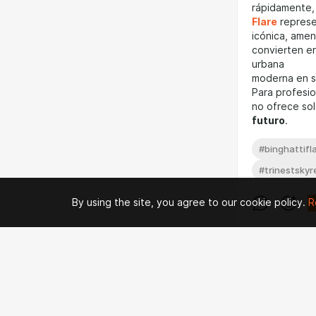
rápidamente,
Flare
represe
icónica, amen
convierten en
urbana
moderna en s
Para profesion
no ofrece sol
futuro
.
#binghattifl
#trinestskyr
By using the site, you agree to our cookie policy.
R