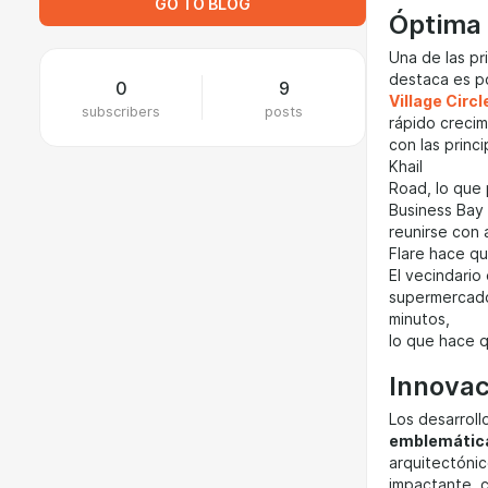
GO TO BLOG
Óptima
Una de las pr
destaca es p
0
9
Village Circl
subscribers
posts
rápido crecim
con las prin
Khail
Road, lo que 
Business Bay 
reunirse con 
Flare hace qu
El vecindario
supermercados
minutos,
lo que hace q
Innovac
Los desarroll
emblemátic
arquitectónic
impactante, c