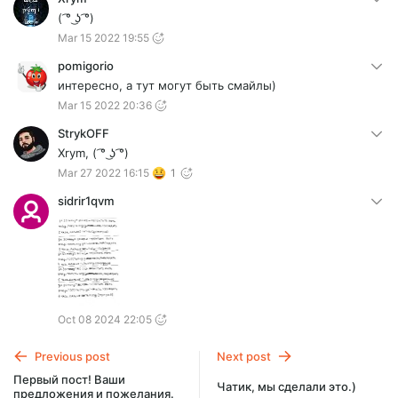
( ͡° ͜ʖ ͡°)
Mar 15 2022 19:55
pomigorio
интересно, а тут могут быть смайлы)
Mar 15 2022 20:36
StrykOFF
Xrym, ( ͡° ͜ʖ ͡°)
Mar 27 2022 16:15
1
sidrir1qvm
Oct 08 2024 22:05
Previous post
Next post
Первый пост! Ваши
Чатик, мы сделали это.)
предложения и пожелания.