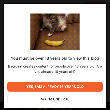
LOG IN
EN
Go to blog
Василий
Jan 26 2025 17:42
SUBSCRIBE
Зелёный шум. Начало
You must be over 18 years old to view this blog
Здравствуйте, друзья.
Работа над игрой помаленьку продвигается. На
Василий
creates content for people over 18 years old. Are
сегодняшний день готово несколько первых страниц. Они
you already 18 years old?
конечно незначительные, но всё же.
Итак.
Постоянно, перед игрой, будут показаны следующие
YES, I AM ALREADY 18 YEARS OLD
страницы:
Это мой логотип, так сказать.
NO, I'M UNDER 18