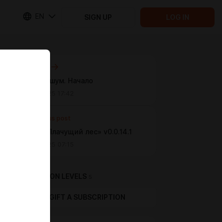
EN
SIGN UP
LOG IN
Next post
Зелёный шум. Начало
Jan 26 2025 17:42
Previous post
Лагерь «Плачущий лес» v0.0.14.1
Jan 04 2025 07:15
SUBSCRIPTION LEVELS
5
GIFT A SUBSCRIPTION