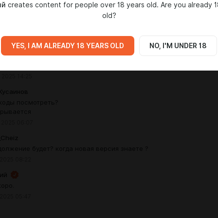
ий
creates content for people over 18 years old. Are you already 1
_Cheiz
old?
а он на сайте появится там только 1.13
 2025 20:47
из СССР
YES, I AM ALREADY 18 YEARS OLD
NO, I'M UNDER 18
опасть в магазин у реки, я пытался понять, но у меня не
илось
 2025 14:25
Кусаинов
 коды посмотреть?
крывается
 2025 06:07
_Cheiz
должение будет? когда новая версия знаете ?
 2025 08:22
ий
коро.
 2025 05:47