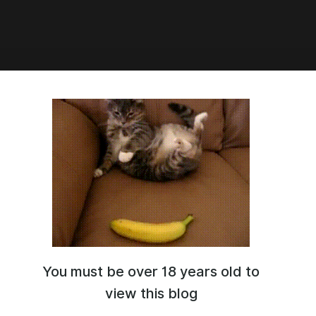
4:46
 «Плачущий лес» v0.0.14.1
, друзья.
од новой версии игры.
го нет. Только изменено последнее основное событие.
жно
здесь
.
ры.
ыха
летний лагерь
новеллы
графическая новелла
ing wood
You must be over 18 years old to
view this blog
4