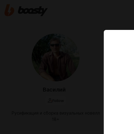
Jan 22 2025 1
Лагерь
Здравствуйте
Готов перев
Нового ниче
Скачать мо
Василий
Приятной иг
Follow
лагерь отд
Русификация и сборка визуальных новелл
camp mourn
18+
5