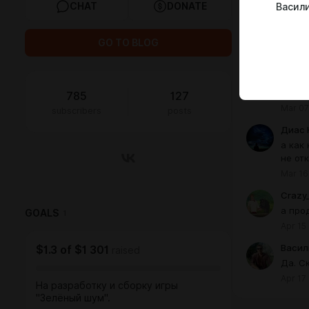
CHAT
DONATE
Васил
Crazy
а когд
GO TO BLOG
Jan 22
Танк 
как п
получ
785
127
Mar 07
subscribers
posts
Диас 
а как
не от
Mar 16
Crazy
а про
GOALS
1
Apr 15
Васил
$1.3
of
$1 301
raised
Да. С
Apr 17
На разработку и сборку игры
"Зелёный шум".