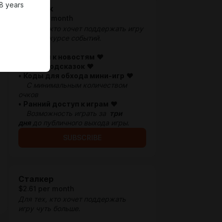
8 years
Новичёк
$1.31 per month
Для тех, кто хочет поддержать игру
и быть в курсе событий.
•
Доступ к новостям
♥
•
Коды подсказок
♥
•
Коды для обхода мини-игр
♥
С минимальным количеством
очков
•
Ранний доступ к играм
♥
Возможность играть за
три
дня
до публичного выхода игры.
SUBSCRIBE
Сталкер
$2.61 per month
Для тех, кто хочет поддержать
игру
чуть больше
.