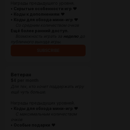
Награды предыдущего уровня.
•
Скрытые особенности игр
♥
•
Коды к дополнениям
♥
•
Коды для обхода мини-игр
♥
Со средним количеством очков
Ещё более ранний доступ.
Возможность играть за
неделю
до
публичного выхода игры.
SUBSCRIBE
Ветеран
$4 per month
Для тех, кто хочет поддержать игру
ещё
чуть больше
.
Награды предыдущих уровней.
•
Коды для обхода мини-игр
♥
С максимальным количеством
очков
•
Особые подарки
♥