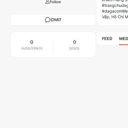
Follow
#trangchudag
#dagacomWeb
Vấp, Hồ Chí 
CHAT
FEED
MED
0
0
subscribers
posts