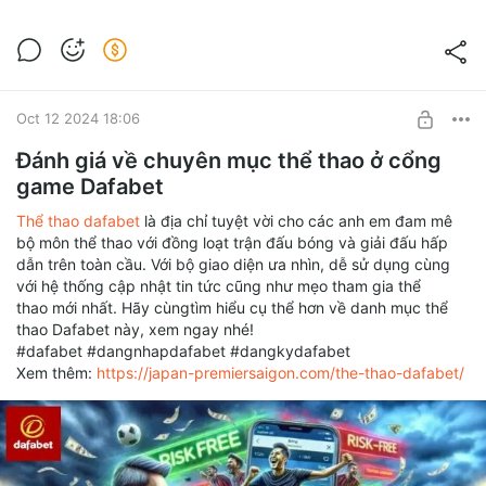
Oct 12 2024 18:06
Đánh giá về chuyên mục thể thao ở cổng
game Dafabet
Thể thao dafabet
là địa chỉ tuyệt vời cho các anh em đam mê
bộ môn thể thao với đồng loạt trận đấu bóng và giải đấu hấp
dẫn trên toàn cầu. Với bộ giao diện ưa nhìn, dễ sử dụng cùng
với hệ thống cập nhật tin tức cũng như mẹo tham gia thể
thao mới nhất. Hãy cùngtìm hiểu cụ thể hơn về danh mục thể
thao Dafabet này, xem ngay nhé!
#dafabet #dangnhapdafabet #dangkydafabet
Xem thêm:
https://japan-premiersaigon.com/the-thao-dafabet/