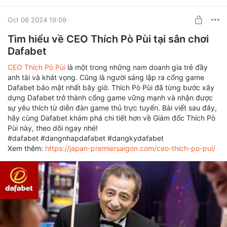
Oct 06 2024 19:09
Tìm hiểu về CEO Thích Pò Pùi tại sân chơi
Dafabet
CEO Thích Pò Pùi
là một trong những nam doanh gia trẻ đầy
anh tài và khát vọng. Cũng là người sáng lập ra cổng game
Dafabet bảo mật nhất bây giờ. Thích Pò Pùi đã từng bước xây
dựng Dafabet trở thành cổng game vững mạnh và nhận được
sự yêu thích từ diễn đàn game thủ trực tuyến. Bài viết sau đây,
hãy cùng Dafabet khám phá chi tiết hơn về Giám đốc Thích Pò
Pùi này, theo dõi ngay nhé!
#dafabet #dangnhapdafabet #dangkydafabet
Xem thêm:
https://japan-premiersaigon.com/ceo-thich-po-pui/