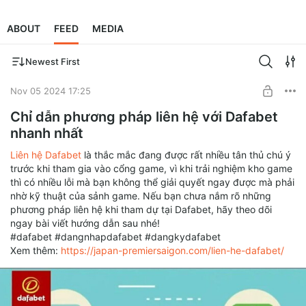
ABOUT
FEED
MEDIA
Newest First
Nov 05 2024 17:25
Chỉ dẫn phương pháp liên hệ với Dafabet
nhanh nhất
Liên hệ Dafabet
là thắc mắc đang được rất nhiều tân thủ chú ý
trước khi tham gia vào cổng game, vì khi trải nghiệm kho game
thì có nhiều lỗi mà bạn không thể giải quyết ngay được mà phải
nhờ kỹ thuật của sảnh game. Nếu bạn chưa nắm rõ những
phương pháp liên hệ khi tham dự tại Dafabet, hãy theo dõi
ngay bài viết hướng dẫn sau nhé!
#dafabet #dangnhapdafabet #dangkydafabet
Xem thêm:
https://japan-premiersaigon.com/lien-he-dafabet/