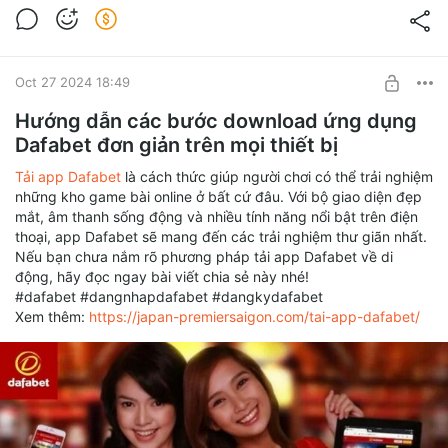
Oct 27 2024 18:49
Hướng dẫn các bước download ứng dụng
Dafabet đơn giản trên mọi thiết bị
Tải app Dafabet
là cách thức giúp người chơi có thể trải nghiệm
những kho game bài online ở bất cứ đâu. Với bộ giao diện đẹp
mắt, âm thanh sống động và nhiều tính năng nổi bật trên điện
thoại, app Dafabet sẽ mang đến các trải nghiệm thư giãn nhất.
Nếu bạn chưa nắm rõ phương pháp tải app Dafabet về di
động, hãy đọc ngay bài viết chia sẻ này nhé!
#dafabet #dangnhapdafabet #dangkydafabet
Xem thêm:
https://japan-premiersaigon.com/tai-app-dafabet/