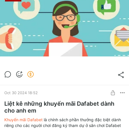
Oct 30 2024 18:52
Liệt kê những khuyến mãi Dafabet dành
cho anh em
Khuyến mãi Dafabet
là chính sách phần thưởng đặc biệt dành
riêng cho các người chơi đăng ký tham dự ở sân chơi Dafabet