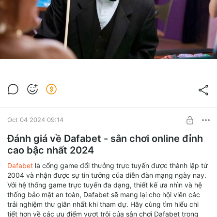
Oct 04 2024 09:14
Đánh giá về Dafabet - sân chơi online đỉnh
cao bậc nhất 2024
Dafabet
là cổng game đổi thưởng trực tuyến được thành lập từ
2004 và nhận được sự tin tưởng của diễn đàn mạng ngày nay.
Với hệ thống game trực tuyến đa dạng, thiết kế ưa nhìn và hệ
thống bảo mật an toàn, Dafabet sẽ mang lại cho hội viên các
trải nghiệm thư giãn nhất khi tham dự. Hãy cùng tìm hiểu chi
tiết hơn về các ưu điểm vượt trội của sân chơi Dafabet trong