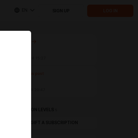
EN
SIGN UP
LOG IN
Next post
Untitled
Oct 30 2024 15:27
Previous post
Untitled
Oct 11 2024 20:47
SUBSCRIPTION LEVELS
5
GIFT A SUBSCRIPTION