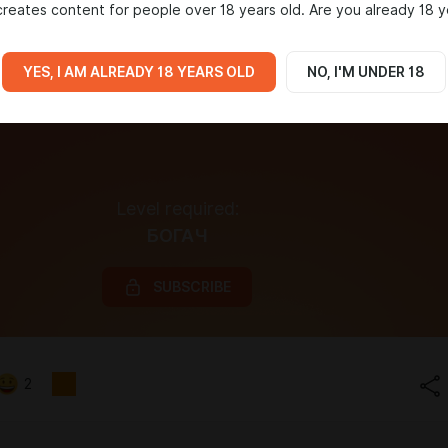
reates content for people over 18 years old. Are you already 18 y
YES, I AM ALREADY 18 YEARS OLD
NO, I'M UNDER 18
Level required:
БОГАЧ
SUBSCRIBE
2