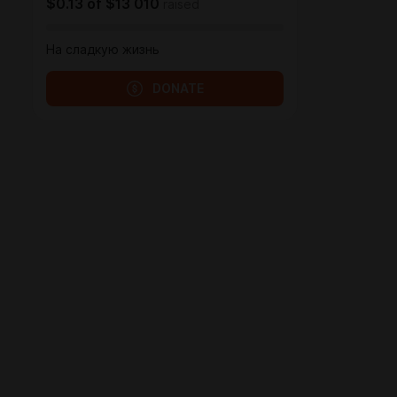
$0.13
of
$13 010
raised
На сладкую жизнь
DONATE