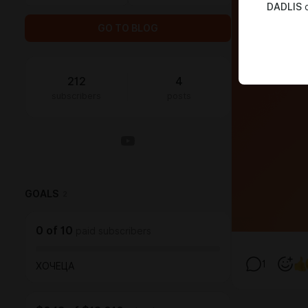
DADLIS
c
GO TO BLOG
212
4
subscribers
posts
GOALS
2
0
of
10
paid subscribers
1
ХОЧЕЦА