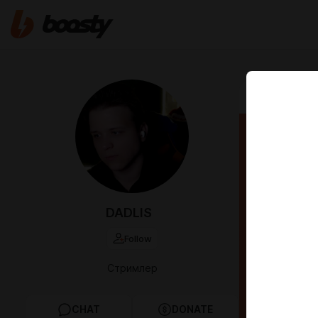
Oct 11 2024 2
РАСП
DADLIS
Follow
Стримлер
CHAT
DONATE