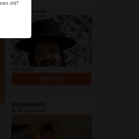
ears old?
БОГАЧ
$1.31 per month
БАЛЛЫ Х3
SUBSCRIBE
МИЛЛИОНЕР
$1.96 per month