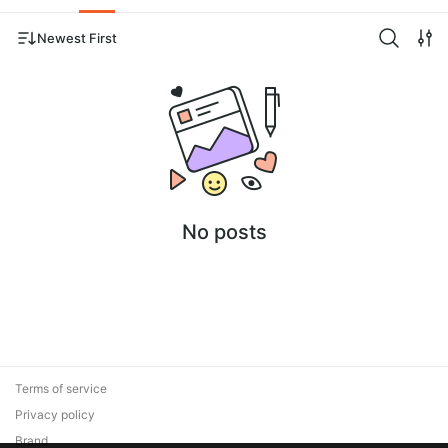
Newest First
No posts
Terms of service
Privacy policy
Brand