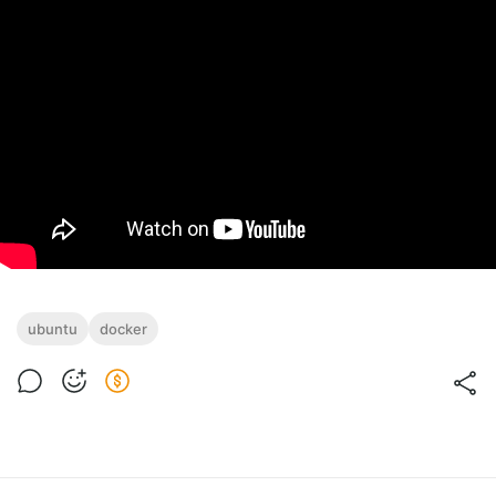
ubuntu
docker