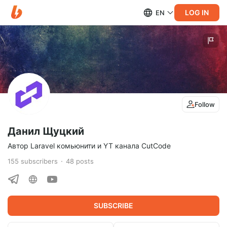
LOG IN
EN
Follow
Данил Щуцкий
Автор Laravel комьюнити и YT канала CutCode
155
subscribers
48
posts
SUBSCRIBE