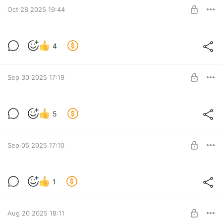
гибкости MoonShine 4!
Oct 28 2025 19:44
SUBSCRIBE
"Секретная кухня" MoonShine #1
4
Level required:
Junior CutCode
SUBSCRIBE
Sep 30 2025 17:19
"Секретная кухня" MoonShine #1
5
Level required:
Junior CutCode
SUBSCRIBE
Sep 05 2025 17:10
1
Level required:
Junior CutCode
SUBSCRIBE
Aug 20 2025 18:11