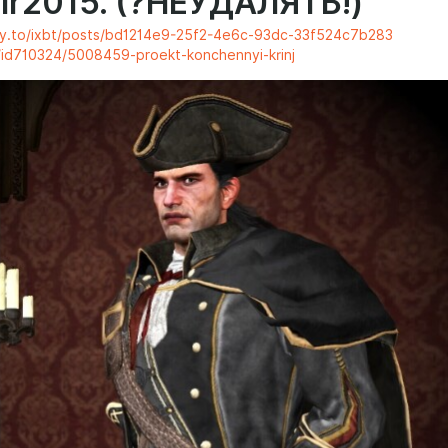
ir2015. (?НЕУДАЛЯТЬ!)
ty.to/ixbt/posts/bd1214e9-25f2-4e6c-93dc-33f524c7b283
ru/id710324/5008459-proekt-konchennyi-krinj