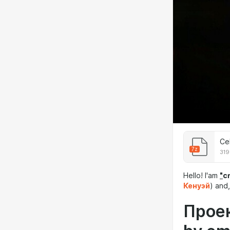
Ce
7z
319
Hello! I'am
"
c
Кенуэй
) and
Проек