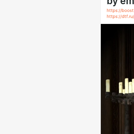
by em
https://boos
https://dtf.