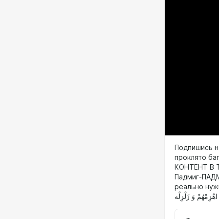
Подпишись н
проклято ба
КОНТЕНТ В Т
Падмиг-ПАДМИ
реально нуж
اهْزِمْهُمْ وَ زَلْزِلْه