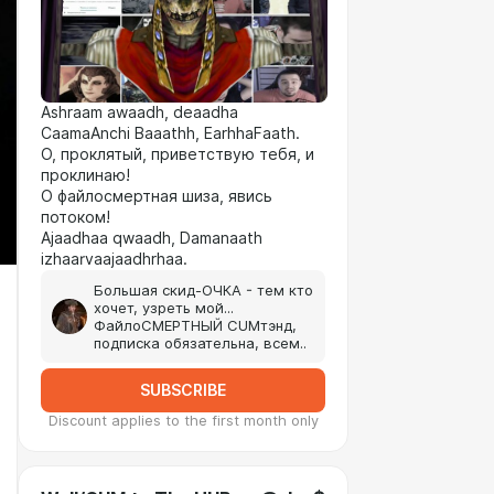
Ashraam awaadh, deaadha
CaamaAnchi Baaathh, EarhhaFaath.
О, проклятый, приветствую тебя, и
проклинаю!
О файлосмертная шиза, явись
потоком!
Ajaadhaa qwaadh, Damanaath
izhaarvaajaadhrhaa.
Большая скид-ОЧКА - тем кто
хочет, узреть мой...
ФайлоСМЕРТНЫЙ CUMтэнд,
подписка обязательна, всем..
SUBSCRIBE
Discount applies to the first month only