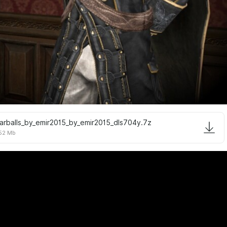
larballs_by_emir2015_by_emir2015_dls704y.7z
.52 Mb