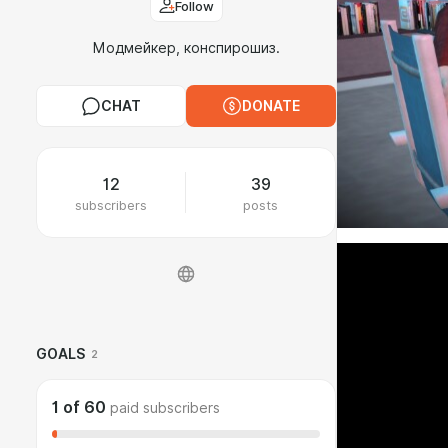
Follow
Модмейкер, конспирошиз.
CHAT
DONATE
12
39
subscribers
posts
GOALS
2
1
of
60
paid subscribers