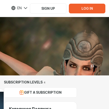
EN
SIGN UP
LOG IN
SUBSCRIPTION LEVELS
4
GIFT A SUBSCRIPTION
Копэяшноя Падпизга