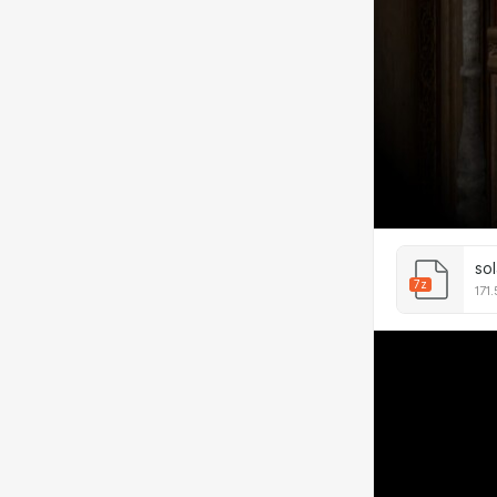
so
7z
171