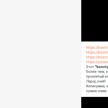
https://boost
https://boos
https://boost
https://yoo
Этот
"boost
более чем, к
проклятый к
Пироj
_
очеK
!
Аллахумма, м
хумма-хзим-