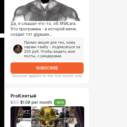
Да, я слышал что-то, об XNALara.
Это программа - в которой меня,
создал тот gigaшиз...
Промо-акция для тех, кому
харам-таабу - подписаться за
200 руб. Чтобы видеть мои
посты, с рендерами.
SUBSCRIBE
Discount applies to the first month only
ProКлятый
$7.7
$1.08 per month
-
86
%