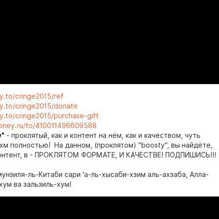
y.to/cringe2015/ref
ty.to/cringe2015/donate
y.to/cringe2015/purchase-gift
money.ru/to/410011496609588
y"
- проклятый, как и контент на нём, как и качеством, чуть
хм полностью! На данном, (проклятом) "boosty", вы найдёте,
онтент, в - ПРОКЛЯТОМ ФОРМАТЕ, И КАЧЕСТВЕ! ПОДПИШИСЬ!!!
унзиля-ль-Китаби сари 'а-ль-хысаби-хзим аль-ахзаба, Алла-
хум ва зальзиль-хум!