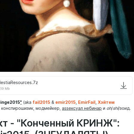
lestiaResources.7z
.19 Mb
ringe2015
"
(aka
fail2015
&
emir2015
,
EmirFail
,
Хэйтем
, конспирошизик, модмейкер,
assексуал небинар
и
oh
/
shi
/зоид.
т - "Конченный КРИНЖ":