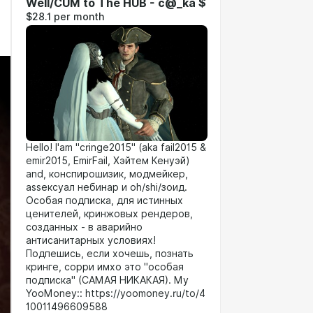
Well/CUM to The HUB - c@_ka $
$28.1 per month
Hello! I'am "cringe2015" (aka fail2015 &
emir2015, EmirFail, Хэйтем Кенуэй)
and, конспирошизик, модмейкер,
assексуал небинар и oh/shi/зоид.
Особая подписка, для истинных
ценителей, кринжовых рендеров,
созданных - в аварийно
антисанитарных условиях!
Подпешись, если хочешь, познать
кринге, сорри имхо это "особая
подписка" (САМАЯ НИКАКАЯ). My
YooMoney:: https://yoomoney.ru/to/4
10011496609588