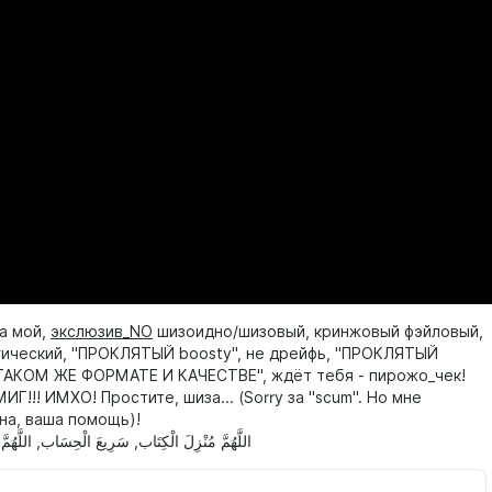
а мой,
экслюзив_NO
шизоидно/шизовый, кринжовый фэйловый,
гический, "ПРОКЛЯТЫЙ boosty", не дрейфь, "ПРОКЛЯТЫЙ
АКОМ ЖЕ ФОРМАТЕ И КАЧЕСТВЕ", ждёт тебя - пирожо_чек!
Г!!! ИМХО! Простите, шиза... (Sorry за "scum". Но мне
на, ваша помощь)!
اللَّهُمَّ مُنْزِلَ الْكِتَاب, سَرِيعَ الْحِسَاب, اللَّهُمَّ 