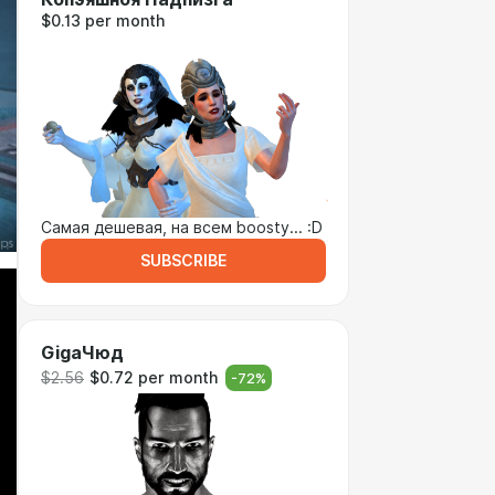
$0.13 per month
Самая дешевая, на всем boosty... :D
SUBSCRIBE
GigaЧюд
$2.56
$0.72 per month
-
72
%