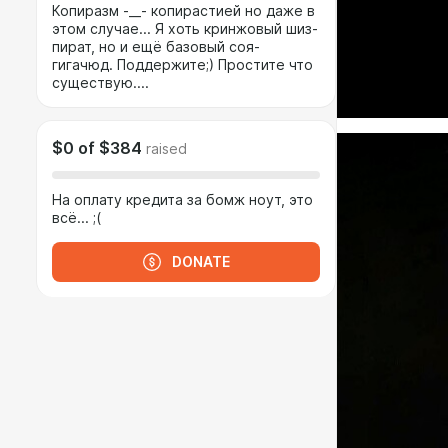
Копиразм -__- копирастией но даже в
этом случае... Я хоть кринжовый шиз-
пират, но и ещё базовый соя-
гигачюд. Поддержите;) Простите что
существую....
$0
of
$384
raised
На оплату кредита за бомж ноут, это
всё... ;(
DONATE