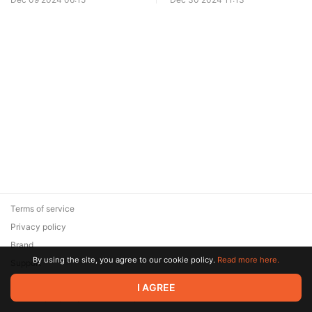
Terms of service
Privacy policy
Brand
By using the site, you agree to our cookie policy.
Read more here.
Support
© 2026 Zaya Solutions Limited. All rights reserved. All trademarks
I AGREE
are the property of their respective owners.