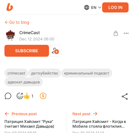
LOG IN
EN
Go to blog
CrimeCast
Dec 12 2024 06:00
SUBSCRIBE
Неонатицид
crimecast
детоубийство
криминальный подкаст
адвокат давыдов
Level required:
Ранний доступ к третьей, заключительной части серии про
Эспрессо
детоубийства. Сегодня о неонатициде - убийстве
новорожденных
1
SUBSCRIBE
Previous post
Next post
Патриция Хайсмит "Рука"
Патриция Хайсмит - Когда в
(читает Михаил Давыдов)
Мобиле стояла флотилия
(чит. Михаил Давыдов)
Dec 09 2024 06:15
Dec 30 2024 11:13