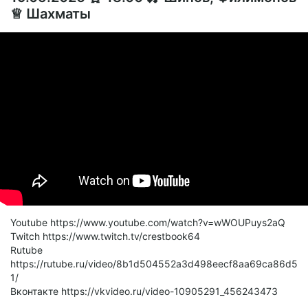
♕ Шахматы
Youtube https://www.youtube.com/watch?v=wWOUPuys2aQ
Twitch https://www.twitch.tv/crestbook64
Rutube
https://rutube.ru/video/8b1d504552a3d498eecf8aa69ca86d5
1/
Вконтакте https://vkvideo.ru/video-10905291_456243473