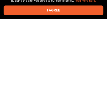
By using the site, you agree to our cookie policy.
Read more here.
I AGREE
Youtube https://www.youtube.com/watch?v=ZEwUZb1YbZI
Twitch https://www.twitch.tv/crestbook64
Rutube
https://rutube.ru/video/69da9ebf162bfaafa4a2db1a00bd29cb
/
Вконтакте https://vkvideo.ru/video-10905291_456243469k
Apr 27 22:07