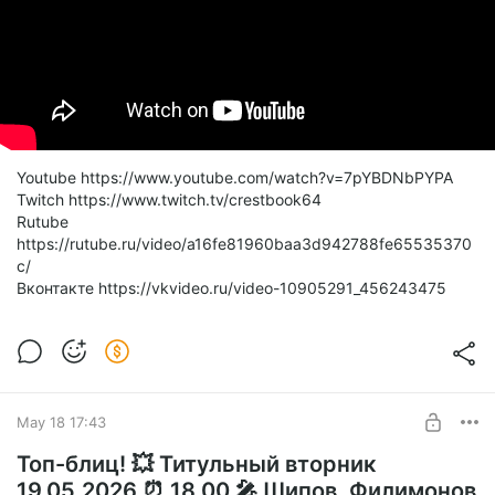
Youtube https://www.youtube.com/watch?v=7pYBDNbPYPA
Twitch https://www.twitch.tv/crestbook64
Rutube
https://rutube.ru/video/a16fe81960baa3d942788fe65535370
c/
Вконтакте https://vkvideo.ru/video-10905291_456243475
May 18 17:43
Топ-блиц! 💥 Титульный вторник
19.05.2026 ⏰ 18.00 🎤 Шипов, Филимонов