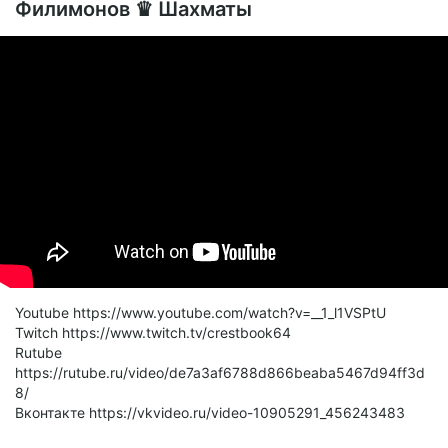
Филимонов ♛ Шахматы
Youtube https://www.youtube.com/watch?v=__1_l1VSPtU
Twitch https://www.twitch.tv/crestbook64
Rutube
https://rutube.ru/video/de7a3af6788d866beaba5467d94ff3d
8/
Вконтакте https://vkvideo.ru/video-10905291_456243483