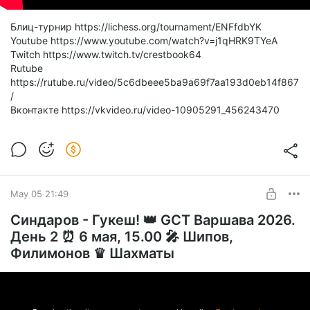
Блиц-турнир https://lichess.org/tournament/ENFfdbYK
Youtube https://www.youtube.com/watch?v=j1qHRK9TYeA
Twitch https://www.twitch.tv/crestbook64
Rutube
https://rutube.ru/video/5c6dbeee5ba9a69f7aa193d0eb14f867
/
Вконтакте https://vkvideo.ru/video-10905291_456243470
May 05 21:49
Синдаров - Гукеш! 👑 GCT Варшава 2026.
День 2 ⏰ 6 мая, 15.00 🎤 Шипов,
Филимонов ♛ Шахматы