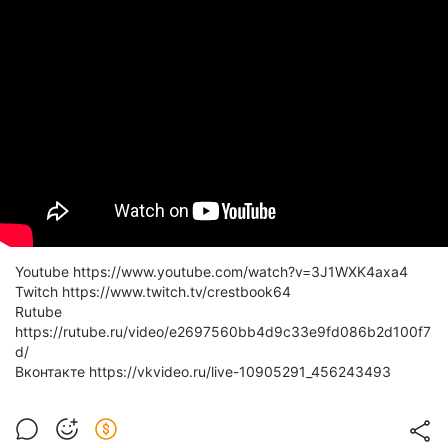
Youtube https://www.youtube.com/watch?v=3J1WXK4axa4
Twitch https://www.twitch.tv/crestbook64
Rutube
https://rutube.ru/video/e2697560bb4d9c33e9fd086b2d100f7
d/
Вконтакте https://vkvideo.ru/live-10905291_456243493