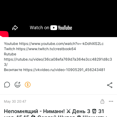
Youtube https://www.youtube.com/watch?v=-kDdhXlS2Lc
Twitch https://www.twitch.tv/crestbook64
Rutube
https://rutube.ru/video/36ca08efa769d7a364e3cc48291d8c3
3/
Вконтакте https://vkvideo.ru/video-10905291_456243481
May 30 20:47
Непомнящий - Ниманн! ⚔️ День 3 ⏰ 31