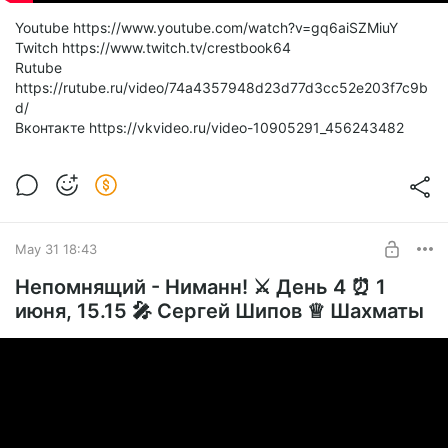
Youtube https://www.youtube.com/watch?v=gq6aiSZMiuY
Twitch https://www.twitch.tv/crestbook64
Rutube
https://rutube.ru/video/74a4357948d23d77d3cc52e203f7c9b
d/
Вконтакте https://vkvideo.ru/video-10905291_456243482
May 31 18:43
Непомнящий - Ниманн! ⚔️ День 4 ⏰ 1
июня, 15.15 🎤 Сергей Шипов ♕ Шахматы