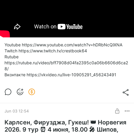
Youtube https://www.youtube.com/watch?v=hDRbNcQlXNA
Twitch https://www.twitch.tv/crestbook64
Rutube
https://rutube.ru/video/bff7908d04fa2395c0a06b6606d6ca2
8/
Вконтакте https://vkvideo.ru/live-10905291_456243491
Jun 03 12:54
Карлсен, Фирузджа, Гукеш! 👑 Норвегия
2026. 9 тур ⏰ 4 июня, 18.00 🎤 Шипов,