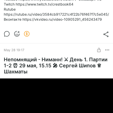
Twitch https://www.twitch.tv/crestbook64
Rutube
https://rutube.ru/video/3584cb917221c4f22b76f467f7c5e045/
Вконтакте https://vkvideo.ru/video-10905291_456243479
May 28 19:17
Непомнящий - Ниманн! ⚔️ День 1. Партии
1-2 ⏰ 29 мая, 15.15 🎤 Сергей Шипов ♕
Шахматы