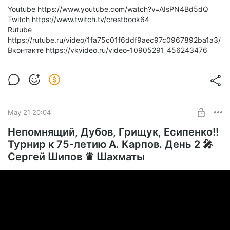
Youtube https://www.youtube.com/watch?v=AIsPN4Bd5dQ
Twitch https://www.twitch.tv/crestbook64
Rutube
https://rutube.ru/video/1fa75c01f6ddf9aec97c0967892ba1a3/
Вконтакте https://vkvideo.ru/video-10905291_456243476
May 21 20:04
Непомнящий, Дубов, Грищук, Есипенко!!
Турнир к 75-летию А. Карпов. День 2 🎤
Сергей Шипов ♛ Шахматы