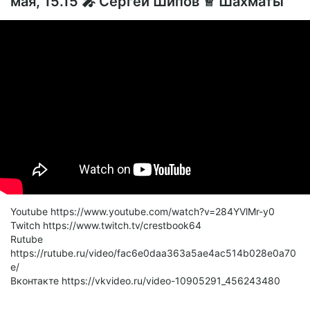
мая, 15.15 🎤 Сергей Шипов ♕ Шахматы
Youtube https://www.youtube.com/watch?v=284YVlMr-y0
Twitch https://www.twitch.tv/crestbook64
Rutube
https://rutube.ru/video/fac6e0daa363a5ae4ac514b028e0a70
e/
Вконтакте https://vkvideo.ru/video-10905291_456243480