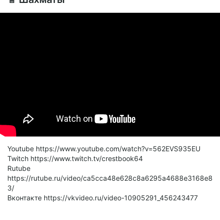
Youtube https://www.youtube.com/watch?v=562EVS935EU
Twitch https://www.twitch.tv/crestbook64
Rutube
https://rutube.ru/video/ca5cca48e628c8a6295a4688e3168e8
3/
Вконтакте https://vkvideo.ru/video-10905291_456243477