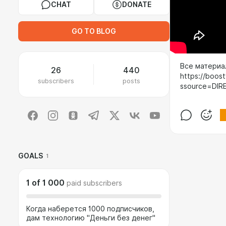
CHAT
DONATE
GO TO BLOG
Все материа
26
440
https://boos
subscribers
posts
ssource=DIRE
GOALS
1
1
of
1 000
paid subscribers
Когда наберется 1000 подписчиков,
дам технологию "Деньги без денег"